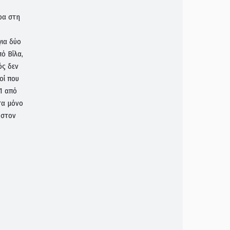
τρα στη
για δύο
ό Βίλα,
ός δεν
οί που
1 από
τα μόνο
 στον