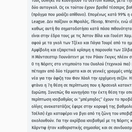
τους δόθηκε να κουνήσουν το σεντόνι καθώς μετά την
δύο αυτογκολ. Ως εκ τούτου έχουν βρεθεί τέσσερις β
(πράγμα που μοιάζει απίθανο). Επομένως κατά 99% η 
League. Δεν παίζουν οι Μιραλάς, Πίεναρ, Ντιστέν, ενώ ε
καθως αυτή θα σηματοδοτήσει κατά πάσα πιθανότητα τη
είναι στην έδρα τους με τις Άστον Βίλα και Γουέστ Χα
αφού με τα γκολ των Τζέκο και Γιάγια Τουρέ από το ημ
Αμφίβολη και εξαιρετικά κρίσιμη η παρουσία των Σίλβ
Η Μάντσεστερ Γιουνάιτεντ με τον Ράιαν Γκιγκς πλέον σ
0 τη Νόριτς στο ντεμπούτο του Ουαλού (τεχνικού πια)
πέτυχαν από δύο τέρματα και σε γενικές γραμμές υπήρχ
νέα για την άφιξη του Φαν Χάαλ την ερχόμενη σεζόν. Η
φτάνει η 7η θέση σε περίπτωση που η Άρσεναλ κατακτήσ
Ευρώπη. Συνεπώς θα κυνηγήσει την έκτη θέση την οπο
περίπτωση ισοβαθμίας οι “μπέμπηδες” έχουν το προβά
ολίγες ανακατατάξεις έφερε στην κορυφή της βαθμολογί
Τσέλσι) έχει καταφέρει να βγει από τη ζώνη του υποβι
ακολουθούν. Για την ακρίβεια ισοβαθμεί με τη Νόριτς κ
Κάρντιφ ήταν καθοριστικής σημασίας και σε συνδυασμ