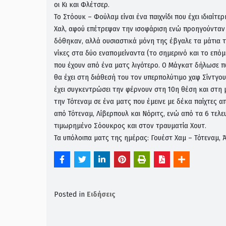
οι Κι και Φλέτσερ.
Το Στόουκ – Φούλαμ είναι ένα παιχνίδι που έχει ιδιαί
Χαλ, αφού επέτρεψαν την ισοφάριση ενώ προηγούνταν 
δόθηκαν, αλλά ουσιαστικά μόνη της έβγαλε τα μάτια τη
νίκες στα δύο εναπομείναντα (το σημερινό και το επόμ
που έχουν από ένα ματς λιγότερο. Ο Μάγκατ δήλωσε π
θα έχει στη διάθεσή του τον υπερπολύτιμο χαφ Σίντγο
έχει συγκεντρώσει την φέρνουν στη 10η θέση και στη 
την Τότεναμ σε ένα ματς που έμεινε με δέκα παίχτες α
από Τότεναμ, Λίβερπουλ και Νόριτς, ενώ από τα 6 τελευ
τιμωρημένο Σόουκρος και στον τραυματία Χουτ.
Τα υπόλοιπα ματς της ημέρας: Γουέστ Χαμ – Τότεναμ, 
Posted in
Ειδήσεις