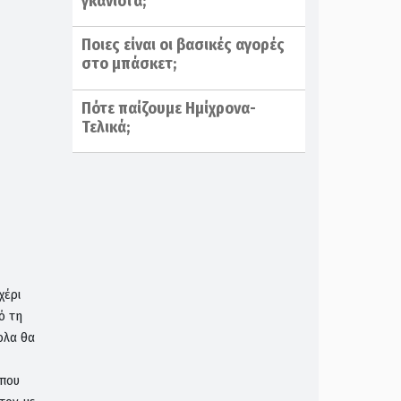
γκανιότα;
Ποιες είναι οι βασικές αγορές
στο μπάσκετ;
Πότε παίζουμε Ημίχρονα-
Τελικά;
χέρι
ό τη
ολα θα
 που