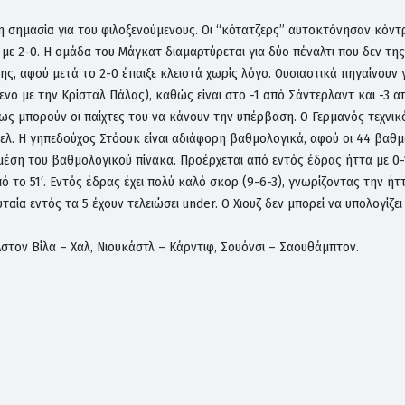
τερη σημασία για του φιλοξενούμενους. Οι “κότατζερς” αυτοκτόνησαν κόν
με 2-0. Η ομάδα του Μάγκατ διαμαρτύρεται για δύο πέναλτι που δεν της
ς, αφού μετά το 2-0 έπαιξε κλειστά χωρίς λόγο. Ουσιαστικά πηγαίνουν 
ενο με την Κρίσταλ Πάλας), καθώς είναι στο -1 από Σάντερλαντ και -3 απ
ως μπορούν οι παίχτες του να κάνουν την υπέρβαση. Ο Γερμανός τεχνικ
υελ. Η γηπεδούχος Στόουκ είναι αδιάφορη βαθμολογικά, αφού οι 44 βαθμ
μέση του βαθμολογικού πίνακα. Προέρχεται από εντός έδρας ήττα με 0-
πό το 51′. Εντός έδρας έχει πολύ καλό σκορ (9-6-3), γνωρίζοντας την ήτ
ταία εντός τα 5 έχουν τελειώσει under. O Χιουζ δεν μπορεί να υπολογίζει
Άστον Βίλα – Χαλ, Νιουκάστλ – Κάρντιφ, Σουόνσι – Σαουθάμπτον.