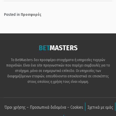
Posted in
Προσφορές
BET
MASTERS
Το BetMasters δεν προσφέρει στοιχήματα ή υπηρεσίες τυχερών
παιχνιδιών. Είναι ένα site προγνωστικών που παρέχει συμβουλές για το
στοίχημα, μόνο σε ενημερωτικό επίπεδο. Οι υπηρεσίες των
διαφημιζόμενων εταιριών, απευθύνονται αποκλειστικά σε επισκέπτες
στους οποίους η χρήση τους είναι νόμιμη.
Όροι χρήσης – Προσωπικά δεδομένα – Cookies
Σχετικά με εμάς