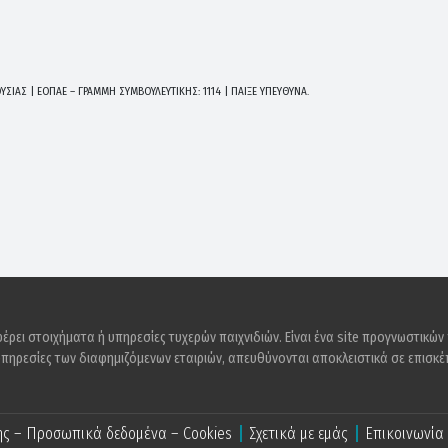
ΣΙΑΣ | ΕΟΠΑΕ – ΓΡΑΜΜΗ ΣΥΜΒΟΥΛΕΥΤΙΚΗΣ: 1114 | ΠΑΙΞΕ ΥΠΕΥΘΥΝΑ.
ρει στοιχήματα ή υπηρεσίες τυχερών παιχνιδιών. Είναι ένα site προγνωστικών
υπηρεσίες των διαφημιζόμενων εταιριών, απευθύνονται αποκλειστικά σε επισκέπ
ης – Προσωπικά δεδομένα – Cookies
Σχετικά με εμάς
Επικοινωνία