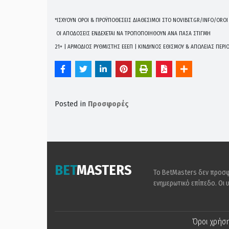
*ΙΣΧΥΟΥΝ ΟΡΟΙ & ΠΡΟΫΠΟΘΕΣΕΙΣ ΔΙΑΘΕΣΙΜΟΙ ΣΤΟ NOVIBET.GR/INFO/OROI
ΟΙ ΑΠΟΔΟΣΕΙΣ ΕΝΔΕΧΕΤΑΙ ΝΑ ΤΡΟΠΟΠΟΙΗΘΟΥΝ ΑΝΑ ΠΑΣΑ ΣΤΙΓΜΗ
21+ | ΑΡΜΟΔΙΟΣ ΡΥΘΜΙΣΤΗΣ ΕΕΕΠ | ΚΙΝΔΥΝΟΣ ΕΘΙΣΜΟΥ & ΑΠΩΛΕΙΑΣ ΠΕΡΙΟΥ
Posted in
Προσφορές
BET
MASTERS
Το BetMasters δεν προσφέ
ενημερωτικό επίπεδο. Οι 
Όροι χρήσ