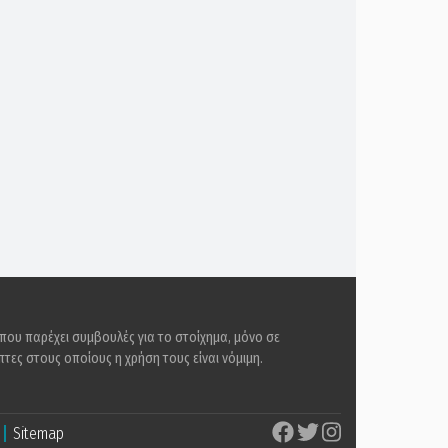
 που παρέχει συμβουλές για το στοίχημα, μόνο σε
τες στους οποίους η χρήση τους είναι νόμιμη.
Sitemap