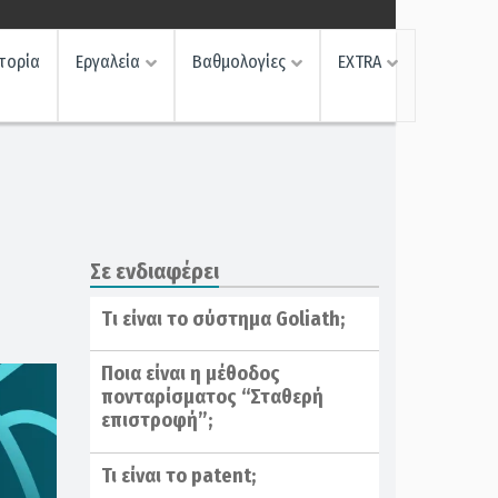
τορία
Εργαλεία
Βαθμολογίες
EXTRA
Σε ενδιαφέρει
Tι είναι το σύστημα Goliath;
Ποια είναι η μέθοδος
πονταρίσματος “Σταθερή
επιστροφή”;
Τι είναι το patent;