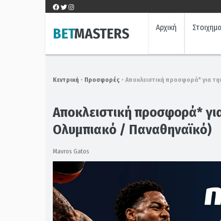
Skip
to
content
Αρχική
Στοιχημα
BET
MASTERS
Κεντρική
•
Προσφορές
•
Αποκλειστική προσφορά* για τη
Αποκλειστική προσφορά* για
Ολυμπιακό / Παναθηναϊκό)
Mavros Gatos