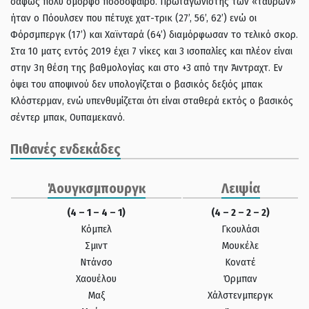
σαφώς πολύ όμορφο ποδόσφαιρο. Πρωταγωνιστής των «ταύρων»
ήταν ο Πόουλσεν που πέτυχε χατ-τρικ (27’, 56’, 62’) ενώ οι
Φόρσμπεργκ (17’) και Χαϊνταρά (64’) διαμόρφωσαν το τελικό σκορ.
Στα 10 ματς εντός 2019 έχει 7 νίκες και 3 ισοπαλίες και πλέον είναι
στην 3η θέση της βαθμολογίας και στο +3 από την Άιντραχτ. Εν
όψει του αποψινού δεν υπολογίζεται ο βασικός δεξιός μπακ
Κλόστερμαν, ενώ υπενθυμίζεται ότι είναι σταθερά εκτός ο βασικός
σέντερ μπακ, Ουπαμεκανό.
Πιθανές ενδεκάδες
Άουγκσμπουργκ
Λειψία
(4 – 1 – 4 – 1)
(4 – 2 – 2 – 2)
Κόμπελ
Γκουλάσι
Σμιντ
Μουκέλε
Ντάνσο
Κονατέ
Χαουέλου
Όρμπαν
Μαξ
Χάλστενμπεργκ