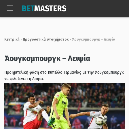
Skip
BET
MASTERS
to
Παρ, 7 Αυγ. 2026
15:20:27
content
Κεντρική
•
Προγνωστικά στοιχήματος
•
Άουγκσμπουργκ – Λειψία
Άουγκσμπουργκ – Λειψία
Προημιτελική φάση στο Κύπελλο Γερμανίας με την Άουγκσμπουργκ
να φιλοξενεί τη Λειψία.