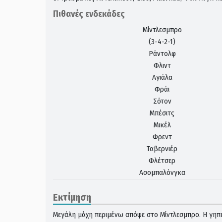
Πιθανές ενδεκάδες
Μίντλεσμπρο
(3-4-2-1)
Ράντολφ
Φλιντ
Αγιάλα
Φράι
Σότον
Μπέσιτς
Μικέλ
Φρεντ
Ταβερνιέρ
Φλέτσερ
Ασομπαλόνγκα
Εκτίμηση
Μεγάλη μάχη περιμένω απόψε στο Μίντλεσμπρο. Η γηπε