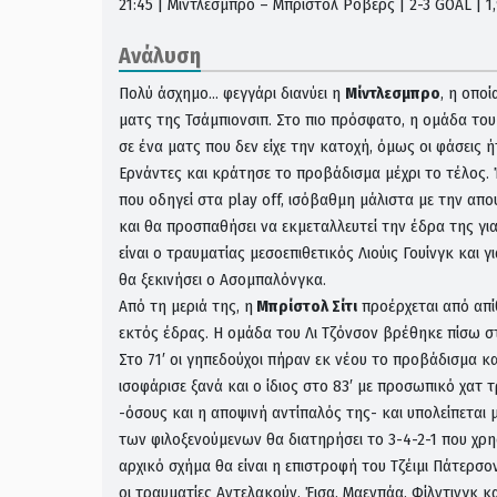
21:45 | Mίντλεσμπρο – Μπρίστολ Ρόβερς | 2-3 GOAL | 1
Aνάλυση
Πολύ άσχημο… φεγγάρι διανύει η
Μίντλεσμπρο
, η οποί
ματς της Τσάμπιονσιπ. Στο πιο πρόσφατο, η ομάδα του
σε ένα ματς που δεν είχε την κατοχή, όμως οι φάσεις 
Ερνάντες και κράτησε το προβάδισμα μέχρι το τέλος. 
που οδηγεί στα play off, ισόβαθμη μάλιστα με την απο
και θα προσπαθήσει να εκμεταλλευτεί την έδρα της γι
είναι ο τραυματίας μεσοεπιθετικός Λιούις Γουίνγκ και
θα ξεκινήσει ο Ασομπαλόνγκα.
Από τη μεριά της, η
Μπρίστολ Σίτι
προέρχεται από απίθ
εκτός έδρας. Η ομάδα του Λι Τζόνσον βρέθηκε πίσω στ
Στο 71′ οι γηπεδούχοι πήραν εκ νέου το προβάδισμα κα
ισοφάρισε ξανά και ο ίδιος στο 83′ με προσωπικό χατ 
-όσους και η αποψινή αντίπαλός της- και υπολείπεται μ
των φιλοξενούμενων θα διατηρήσει το 3-4-2-1 που χρη
αρχικό σχήμα θα είναι η επιστροφή του Τζέιμι Πάτερσ
οι τραυματίες Αντελακούν, Έισα, Μαενπάα, Φίλντινγκ κα