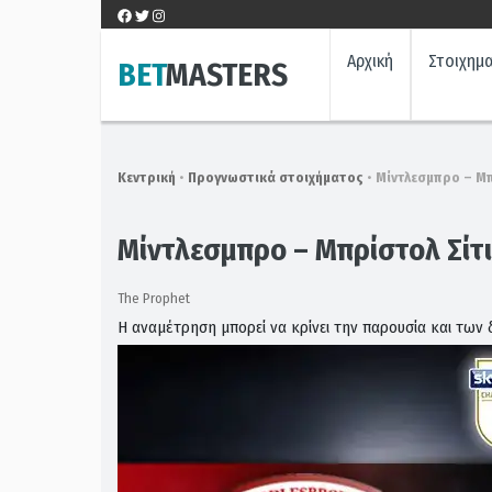
Skip
to
content
Αρχική
Στοιχημα
BET
MASTERS
Κεντρική
•
Προγνωστικά στοιχήματος
•
Mίντλεσμπρο – Μπ
Mίντλεσμπρο – Μπρίστολ Σίτι
The Prophet
Η αναμέτρηση μπορεί να κρίνει την παρουσία και των 