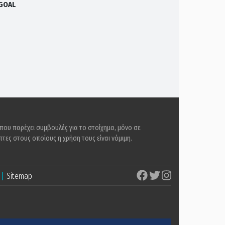
 GOAL
 που παρέχει συμβουλές για το στοίχημα, μόνο σε
τες στους οποίους η χρήση τους είναι νόμιμη.
Sitemap