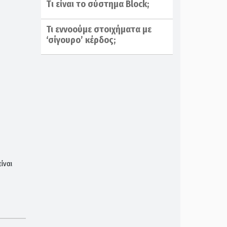
Tι είναι το σύστημα Block;
Τι εννοούμε στοιχήματα με
‘σίγουρο’ κέρδος;
ίναι