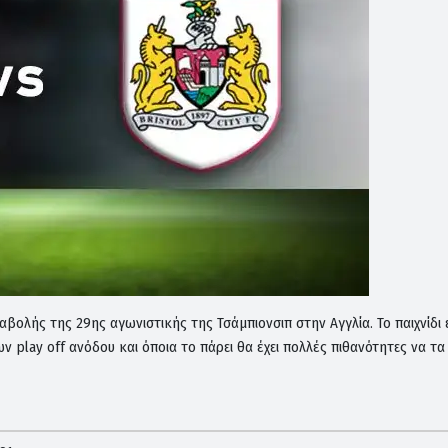
αβολής της 29ης αγωνιστικής της Τσάμπιονσιπ στην Αγγλία. Το παιχνίδι ε
ν play off ανόδου και όποια το πάρει θα έχει πολλές πιθανότητες να τα