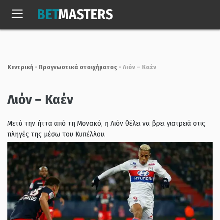
Skip
BET
MASTERS
to
Σαβ, 8 Αυγ. 2026
03:34:47
content
Κεντρική
•
Προγνωστικά στοιχήματος
•
Λιόν – Καέν
Λιόν – Καέν
Μετά την ήττα από τη Μονακό, η Λιόν θέλει να βρει γιατρειά στις
πληγές της μέσω του Κυπέλλου.