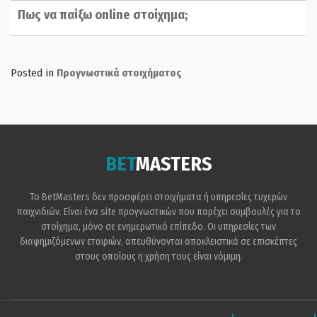
Πως να παίξω online στοίχημα;
Posted in
Προγνωστικά στοιχήματος
BET
MASTERS
Το BetMasters δεν προσφέρει στοιχήματα ή υπηρεσίες τυχερών
παιχνιδιών. Είναι ένα site προγνωστικών που παρέχει συμβουλές για το
στοίχημα, μόνο σε ενημερωτικό επίπεδο. Οι υπηρεσίες των
διαφημιζόμενων εταιριών, απευθύνονται αποκλειστικά σε επισκέπτες
στους οποίους η χρήση τους είναι νόμιμη.