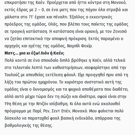
επικρατήσει της Καέν. Προέρχεται από ήττα κόντρα στη Μονακό,
εκτός έδρας με 2 – 0, σε ένα ματς που της πήγαν όλα στραβά και
μάλιστα στο 71’ έχασε και πέναλτι. Έξαλλος ο εκκεντρικός
πρόεδρος της ομάδας, Ολάς, που βλέπει τους παίκτες της ομάδας
σε τραγική κατάσταση. Η κατάσταση είναι οριακή, με τον Ζενεσιό
να ζητάει επιτακτικά την αποψινή πρόκριση. Εκτός παραμένει ο
αρχηγός και ηγέτης της ομάδας, Ναμπίλ Φεκίρ.
Ματς… μια κι έξω! Λιόν ή Καέν;
Πολύ κοντά σε ένα σπουδαίο διπλό βρέθηκε η Καέν, αλλά τελικά
στο τελευταίο λεπτό των καθυστερήσεων, ισοφαρίστηκε από την
Τουλούζ με απευθείας εκτέλεση φάουλ. Είχε προηγηθεί πριν από τη
λήξη του πρώτου ημιχρόνου. Το κυριότερο συστατικό αυτή της
ομάδας είναι ο δυναμισμός και τα ψυχικά αποθέματα που διαθέτει,
αλλά αυτό μέχρι τώρα δεν τη σώζει και ιδιαίτερα, αφού είναι στην
19η θέση με την Ντιζόν ισόβαθμη. Κι όλα αυτά ενώ ακολουθεί
πρόγραμμα με Παρί, Ρεν, Σεντ Ετιέν, Μονακό. Μου φαίνεται πολύ
δύσκολο να παραταχθεί φουλ βασική ενδεκάδα, απόρροια της
βαθμολογικής της θέσης.