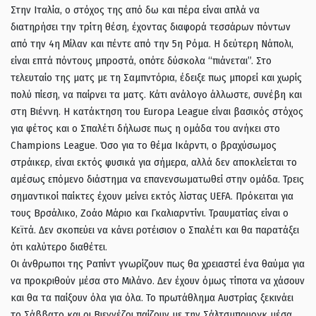
Στην Ιταλία, ο στόχος της από δω και πέρα είναι απλά να
διατηρήσει την τρίτη θέση, έχοντας διαφορά τεσσάρων πόντων
από την 4η Μίλαν και πέντε από την 5η Ρόμα. Η δεύτερη Νάπολι,
είναι επτά πόντους μπροστά, οπότε δύσκολα “πιάνεται”. Στο
τελευταίο της ματς με τη Σαμπντόρια, έδειξε πως μπορεί και χωρίς
πολύ πίεση, να παίρνει τα ματς. Κάτι ανάλογο άλλωστε, συνέβη και
στη Βιέννη. Η κατάκτηση του Europa League είναι βασικός στόχος
για φέτος και ο Σπαλέτι δήλωσε πως η ομάδα του ανήκει στο
Champions League. Όσο για το θέμα Ικάρντι, ο βραχύσωμος
στράικερ, είναι εκτός φυσικά για σήμερα, αλλά δεν αποκλείεται το
αμέσως επόμενο διάστημα να επανενσωματωθεί στην ομάδα. Τρεις
σημαντικοί παίκτες έχουν μείνει εκτός λίστας UEFA. Πρόκειται για
τους Βρσάλικο, Ζοάο Μάριο και Γκαλιαρντίνι. Τραυματίας είναι ο
Κεϊτά. Δεν σκοπεύει να κάνει ροτέισιον ο Σπαλέτι και θα παρατάξει
ότι καλύτερο διαθέτει.
Οι άνθρωποι της Ραπίντ γνωρίζουν πως θα χρειαστεί ένα θαύμα για
να προκριθούν μέσα στο Μιλάνο. Δεν έχουν όμως τίποτα να χάσουν
και θα τα παίξουν όλα για όλα. Το πρωτάθλημα Αυστρίας ξεκινάει
το Σάββατο και οι Βιεννέζοι παίζουν με την Σάλτσμπουργκ μέσα