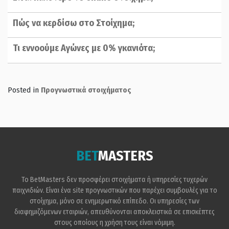
Πώς να κερδίσω στο Στοίχημα;
Τι εννοούμε Αγώνες με 0% γκανιότα;
Posted in
Προγνωστικά στοιχήματος
BET
MASTERS
Το BetMasters δεν προσφέρει στοιχήματα ή υπηρεσίες τυχερών
παιχνιδιών. Είναι ένα site προγνωστικών που παρέχει συμβουλές για το
στοίχημα, μόνο σε ενημερωτικό επίπεδο. Οι υπηρεσίες των
διαφημιζόμενων εταιριών, απευθύνονται αποκλειστικά σε επισκέπτες
στους οποίους η χρήση τους είναι νόμιμη.