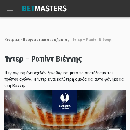
Skip
BET
MASTERS
to
Δευτ, 10 Αυγ. 2026
07:14:17
content
Κεντρική
•
Προγνωστικά στοιχήματος
•
Ίντερ – Ραπίντ Βιέννης
Ίντερ – Ραπίντ Βιέννης
Η πρόκριση έχει σχεδόν ξεκαθαρίσει μετά το αποτέλεσμα του
πρώτου αγώνα. Η Ίντερ είναι καλύτερη ομάδα και αυτό φάνηκε και
στη Βιέννη.