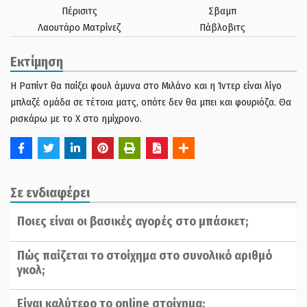
Πέρισιτς
Σβαμπ
Λαουτάρο Ματρίνεζ
Πάβλοβιτς
Εκτίμηση
Η Ραπίντ θα παίξει φουλ άμυνα στο Μιλάνο και η Ίντερ είναι λίγο
μπλαζέ ομάδα σε τέτοια ματς, οπότε δεν θα μπει και φουριόζα. Θα
ρισκάρω με το Χ στο ημίχρονο.
Σε ενδιαφέρει
Ποιες είναι οι βασικές αγορές στο μπάσκετ;
Πώς παίζεται το στοίχημα στο συνολικό αριθμό
γκολ;
Είναι καλύτερο το online στοίχημα;