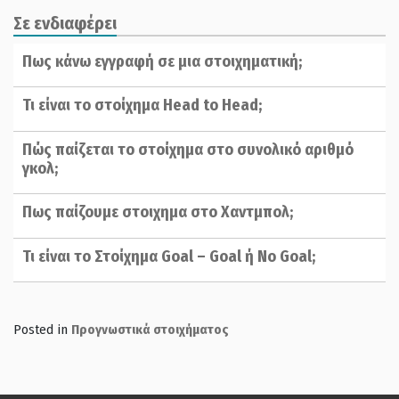
Σε ενδιαφέρει
Πως κάνω εγγραφή σε μια στοιχηματική;
Τι είναι το στοίχημα Head to Head;
Πώς παίζεται το στοίχημα στο συνολικό αριθμό
γκολ;
Πως παίζουμε στοιχημα στο Χαντμπολ;
Τι είναι το Στοίχημα Goal – Goal ή No Goal;
Posted in
Προγνωστικά στοιχήματος