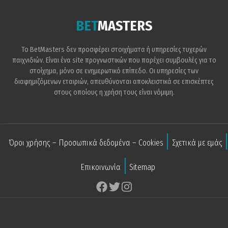
BET
MASTERS
Το BetMasters δεν προσφέρει στοιχήματα ή υπηρεσίες τυχερών
παιχνιδιών. Είναι ένα site προγνωστικών που παρέχει συμβουλές για το
στοίχημα, μόνο σε ενημερωτικό επίπεδο. Οι υπηρεσίες των
διαφημιζόμενων εταιριών, απευθύνονται αποκλειστικά σε επισκέπτες
στους οποίους η χρήση τους είναι νόμιμη.
Όροι χρήσης – Προσωπικά δεδομένα – Cookies
Σχετικά με εμάς
Επικοινωνία
Sitemap