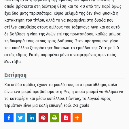
οποία βρίσκεται στη δεύτερη θέση και το -10 από την Παρί, όμως
έχει δύο ματς περισσότερα. Κύριο μέλημά της δεν είναι φυσικά η
κατάκτηση του τίτλου, αλλά το να παραμείνει στη δυάδα που
στέλνει απευθείας στους ομίλους του Τσάμπιονς Λιγκ και σε αυτό
δε βοήθησε η νίκη της Λυών επί της πρωτοπόρου, καθώς μείωσε
τη διαφορά τους στους τρεις βαθμούς. Στον προηγούμενο γύρο
του κυπέλλου ξεπεράστηκε δύσκολα το εμπόδιο της Σέτε με 1-0
εκτός έδρας. Εκτός παραμένει μόνο ο νεοφερμένος αμυντικός
Μαντάβα.
Εκτίμηση
Και οι δύο ομάδες έχουν το μυαλό τους στο πρωτάθλημα, απλά
δίνω ένα μικρό προβάδισμα στη Ρεν, η οποία μπορεί να θελήσει να
το καταφέρει και μέσω κυπέλλου. Πάντως, το λογικό εύρος
τερμάτων είναι μια καλή επιλογή εδώ. 2-3 goals