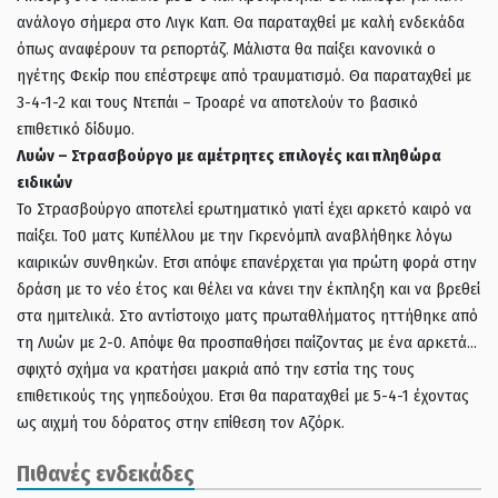
ανάλογο σήμερα στο Λιγκ Καπ. Θα παραταχθεί με καλή ενδεκάδα
όπως αναφέρουν τα ρεπορτάζ. Μάλιστα θα παίξει κανονικά ο
ηγέτης Φεκίρ που επέστρεψε από τραυματισμό. Θα παραταχθεί με
3-4-1-2 και τους Ντεπάι – Τροαρέ να αποτελούν το βασικό
επιθετικό δίδυμο.
Λυών – Στρασβούργο με αμέτρητες επιλογές και πληθώρα
ειδικών
Το Στρασβούργο αποτελεί ερωτηματικό γιατί έχει αρκετό καιρό να
παίξει. Το0 ματς Κυπέλλου με την Γκρενόμπλ αναβλήθηκε λόγω
καιρικών συνθηκών. Ετσι απόψε επανέρχεται για πρώτη φορά στην
δράση με το νέο έτος και θέλει να κάνει την έκπληξη και να βρεθεί
στα ημιτελικά. Στο αντίστοιχο ματς πρωταθλήματος ηττήθηκε από
τη Λυών με 2-0. Απόψε θα προσπαθήσει παίζοντας με ένα αρκετά…
σφιχτό σχήμα να κρατήσει μακριά από την εστία της τους
επιθετικούς της γηπεδούχου. Ετσι θα παραταχθεί με 5-4-1 έχοντας
ως αιχμή του δόρατος στην επίθεση τον Αζόρκ.
Πιθανές ενδεκάδες