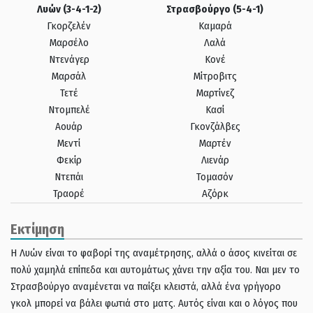
Λυών (3-4-1-2)
Στρασβούργο (5-4-1)
Γκορζελέν
Καμαρά
Μαρσέλο
Λαλά
Ντενάγερ
Κονέ
Μαρσάλ
Μίτροβιτς
Τετέ
Μαρτίνεζ
Ντομπελέ
Κασί
Αουάρ
Γκονζάλβες
Μεντί
Μαρτέν
Φεκίρ
Λιενάρ
Ντεπάι
Τομασόν
Τραορέ
Αζόρκ
Εκτίμηση
Η Λυών είναι το φαβορί της αναμέτρησης, αλλά ο άσος κινείται σε
πολύ χαμηλά επίπεδα και αυτομάτως χάνει την αξία του. Ναι μεν το
Στρασβούργο αναμένεται να παίξει κλειστά, αλλά ένα γρήγορο
γκολ μπορεί να βάλει φωτιά στο ματς. Αυτός είναι και ο λόγος που