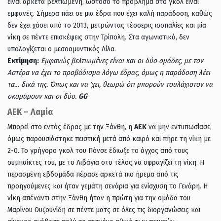
είναι αρκετά βελτιωμένη, ωστόσο το πρόβλημα στο γκολ είναι
εμφανές. Σήμερα πάει σε μια έδρα που έχει καλή παράδοση, καθώς
δεν έχει χάσει από το 2013, μετρώντας τέσσερις ισοπαλίες και μία
νίκη σε πέντε επισκέψεις στην Τρίπολη. Στα αγωνιστικά, δεν
υπολογίζεται ο μεσοαμυντικός Λίλα.
Εκτίμηση:
Εμφανώς βελτιωμένες είναι και οι δύο ομάδες, με τον
Αστέρα να έχει το προβάδισμα λόγω έδρας, όμως η παράδοση λέει
τα… δικά της. Όπως και να ‘χει, θεωρώ ότι μπορούν τουλάχιστον να
σκοράρουν και οι δύο.
GG
ΑΕΚ – Λαμία
Mπορεί στο εντός έδρας με την Ξάνθη, η
ΑΕΚ
να μην εντυπωσίασε,
όμως παρουσιάστηκε πειστική μετά από καιρό και πήρε τη νίκη με
2-0. Το γρήγορο γκολ του Πόνσε έδιωξε το άγχος από τους
συμπαίκτες του, με το Λιβάγια στο τέλος να σφραγίζει τη νίκη. Η
περασμένη εβδομάδα πέρασε αρκετά πιο ήρεμα από τις
προηγούμενες και ήταν γεμάτη σενάρια για ενίσχυση το Γενάρη. Η
νίκη απέναντι στην Ξάνθη ήταν η πρώτη για την ομάδα του
Μαρίνου Ουζουνίδη σε πέντε ματς σε όλες τις διοργανώσεις και