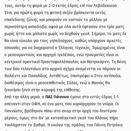
τους, αυτήν τη φορά με 2-0 εκτός έδρας επί του Λεβαδειακού.
Έτσι, για πρώτη φορά τη φετινή σεζόν βρίσκονται εκτός
επικίνδυνης ζώνης και μπορούν να κοιτούν το μέλλον με
περισσότερη αισιοδοξία, αφού με όλα αυτά έφτασαν στα τρία ματς
χωρίς ήττα και μάλιστα χωρίς να δεχθούν γκολ. Σήμερα, το ματς δε
θα είναι εύκολο για τους γηπεδούχους, καθώς υπάρχουν αρκετές
απουσίες για να διαχειριστεί ο Έλληνας τεχνικός. Τιμωρημένος είναι
ο μεσοαμυντικός και αρχηγό Ιγκλέσιας, ενώ τραυματίες είναι οι
κεντρικοί αμυντικοί Τριανταφυλλόπουλος και Ματρικάρντι. Τη θέση
των δύο τελευταίων στο αρχικό σχήμα αναμένεται να πάρουν οι
Βαλιέντε και Πασαλίδης. Αντιθέτως, επιστρέφει ο Στον αντίποδα,
διαθέσιμος είναι ο μεσοεπιθετικός Σάλας, ενώ ο Μανιάς θα
ξεκινήσει ξανά στην κορυφή της επίθεσης.
Από την άλλη μεριά, ο
ΠΑΣ Γιάννινα
έμεινε στο εντός έδρας 1-1
απέναντι στον ΟΦΗ, σε ένα ματς που κυριάρχησαν τα νεύρα. Οι
Γιαννιώτες βρέθηκαν πίσω στο σκορ στην αρχή του δευτέρου
μέρους, όμως στο 84′ με καταπληκτικό γκολ του Κλάους πήρε
τουλάχιστον το βαθμό. Η εικόνα της ομάδας του Γιάννη Πετράκη