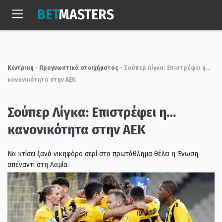
Skip
BET
MASTERS
to
Δευτ, 10 Αυγ. 2026
07:05:15
content
Κεντρική
•
Προγνωστικά στοιχήματος
•
Σούπερ Λίγκα: Επιστρέφει η…
κανονικότητα στην ΑΕΚ
Σούπερ Λίγκα: Επιστρέφει η…
κανονικότητα στην ΑΕΚ
Nα κτίσει ξανά νικηφόρο σερί στο πρωτάθλημα θέλει η Ένωση
απέναντι στη Λαμία.