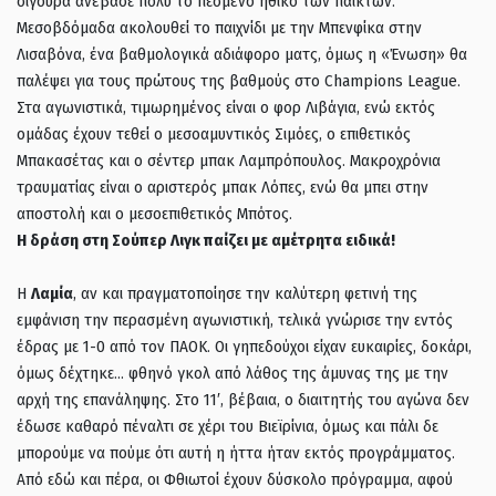
σίγουρα ανέβασε πολύ το πεσμένο ηθικό των παικτών.
Μεσοβδόμαδα ακολουθεί το παιχνίδι με την Μπενφίκα στην
Λισαβόνα, ένα βαθμολογικά αδιάφορο ματς, όμως η «Ένωση» θα
παλέψει για τους πρώτους της βαθμούς στο Champions League.
Στα αγωνιστικά, τιμωρημένος είναι ο φορ Λιβάγια, ενώ εκτός
ομάδας έχουν τεθεί ο μεσοαμυντικός Σιμόες, ο επιθετικός
Μπακασέτας και ο σέντερ μπακ Λαμπρόπουλος. Μακροχρόνια
τραυματίας είναι ο αριστερός μπακ Λόπες, ενώ θα μπει στην
αποστολή και ο μεσοεπιθετικός Μπότος.
Η δράση στη Σούπερ Λιγκ παίζει με αμέτρητα ειδικά!
Η
Λαμία
, αν και πραγματοποίησε την καλύτερη φετινή της
εμφάνιση την περασμένη αγωνιστική, τελικά γνώρισε την εντός
έδρας με 1-0 από τον ΠΑΟΚ. Οι γηπεδούχοι είχαν ευκαιρίες, δοκάρι,
όμως δέχτηκε… φθηνό γκολ από λάθος της άμυνας της με την
αρχή της επανάληψης. Στο 11′, βέβαια, ο διαιτητής του αγώνα δεν
έδωσε καθαρό πέναλτι σε χέρι του Βιεϊρίνια, όμως και πάλι δε
μπορούμε να πούμε ότι αυτή η ήττα ήταν εκτός προγράμματος.
Από εδώ και πέρα, οι Φθιωτοί έχουν δύσκολο πρόγραμμα, αφού