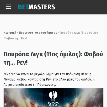
Skip
BET
MASTERS
to
Κυρ, 9 Αυγ. 2026
09:59:04
content
Κεντρική
•
Προγνωστικά στοιχήματος
•
Γιουρόπα Λιγκ (11oς όμιλος):
Φοβού τη… Ρεν!
Γιουρόπα Λιγκ (11oς όμιλος): Φοβού
τη… Ρεν!
Νίκη για να κάνει το μεγάλο βήμα για την πρόκριση θέλει η
Ντιναμό Κιέβου κόντρα στη Ρεν. Στο άλλο ματς του ομίλου, η
Αστάνα υποδέχεται τη Γιάμπλονετς.