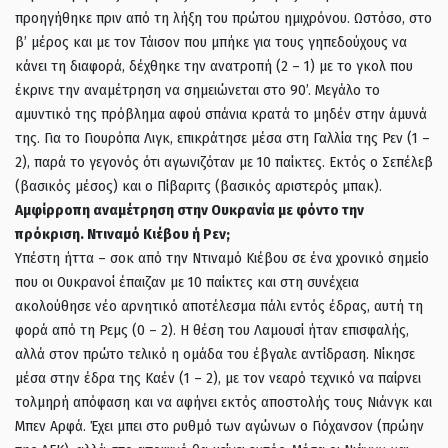
προηγήθηκε πριν από τη λήξη του πρώτου ημιχρόνου. Ωστόσο, στο
β’ μέρος και με τον Τάισον που μπήκε για τους γηπεδούχους να
κάνει τη διαφορά, δέχθηκε την ανατροπή (2 – 1) με το γκολ που
έκρινε την αναμέτρηση να σημειώνεται στο 90’. Μεγάλο το
αμυντικό της πρόβλημα αφού σπάνια κρατά το μηδέν στην άμυνά
της. Για το Γιουρόπα Λιγκ, επικράτησε μέσα στη Γαλλία της Ρεν (1 –
2), παρά το γεγονός ότι αγωνιζόταν με 10 παίκτες. Εκτός ο Σεπέλεβ
(βασικός μέσος) και ο Πίβαριτς (βασικός αριστερός μπακ).
Αμφίρροπη αναμέτρηση στην Ουκρανία με φόντο την
πρόκριση. Ντιναμό Κιέβου ή Ρεν;
Υπέστη ήττα – σοκ από την Ντιναμό Κιέβου σε ένα χρονικό σημείο
που οι Ουκρανοί έπαιζαν με 10 παίκτες και στη συνέχεια
ακολούθησε νέο αρνητικό αποτέλεσμα πάλι εντός έδρας, αυτή τη
φορά από τη Ρεμς (0 – 2). Η θέση του Λαμουσί ήταν επισφαλής,
αλλά στον πρώτο τελικό η ομάδα του έβγαλε αντίδραση. Νίκησε
μέσα στην έδρα της Καέν (1 – 2), με τον νεαρό τεχνικό να παίρνει
τολμηρή απόφαση και να αφήνει εκτός αποστολής τους Νιάνγκ και
Μπεν Αρφά. Έχει μπει στο ρυθμό των αγώνων ο Γιόχανσον (πρώην