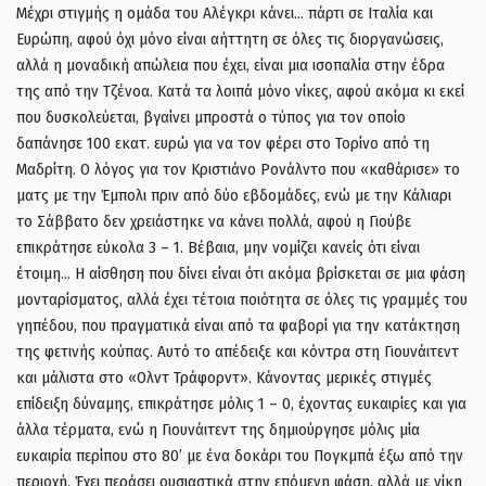
Μέχρι στιγμής η ομάδα του Αλέγκρι κάνει… πάρτι σε Ιταλία και
Ευρώπη, αφού όχι μόνο είναι αήττητη σε όλες τις διοργανώσεις,
αλλά η μοναδική απώλεια που έχει, είναι μια ισοπαλία στην έδρα
της από την Τζένοα. Κατά τα λοιπά μόνο νίκες, αφού ακόμα κι εκεί
που δυσκολεύεται, βγαίνει μπροστά ο τύπος για τον οποίο
δαπάνησε 100 εκατ. ευρώ για να τον φέρει στο Τορίνο από τη
Μαδρίτη. Ο λόγος για τον Κριστιάνο Ρονάλντο που «καθάρισε» το
ματς με την Έμπολι πριν από δύο εβδομάδες, ενώ με την Κάλιαρι
το Σάββατο δεν χρειάστηκε να κάνει πολλά, αφού η Γιούβε
επικράτησε εύκολα 3 – 1. Βέβαια, μην νομίζει κανείς ότι είναι
έτοιμη… Η αίσθηση που δίνει είναι ότι ακόμα βρίσκεται σε μια φάση
μονταρίσματος, αλλά έχει τέτοια ποιότητα σε όλες τις γραμμές του
γηπέδου, που πραγματικά είναι από τα φαβορί για την κατάκτηση
της φετινής κούπας. Αυτό το απέδειξε και κόντρα στη Γιουνάιτεντ
και μάλιστα στο «Ολντ Τράφορντ». Κάνοντας μερικές στιγμές
επίδειξη δύναμης, επικράτησε μόλις 1 – 0, έχοντας ευκαιρίες και για
άλλα τέρματα, ενώ η Γιουνάιτεντ της δημιούργησε μόλις μία
ευκαιρία περίπου στο 80’ με ένα δοκάρι του Πογκμπά έξω από την
περιοχή. Έχει περάσει ουσιαστικά στην επόμενη φάση, αλλά με νίκη