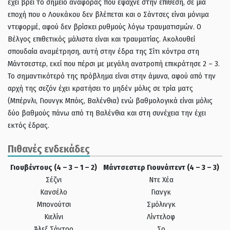
έχει βρει το σημείο αναφοράς που έψαχνε στην επίθεση, σε μια
εποχή που ο Λουκάκου δεν βλέπεται και ο Σάντσες είναι μόνιμα
ντεφορμέ, αφού δεν βρίσκει ρυθμούς λόγω τραυματισμών. Ο
Βέλγος επιθετικός μάλιστα είναι και τραυματίας. Ακολουθεί
σπουδαία αναμέτρηση, αυτή στην έδρα της Σίτι κόντρα στη
Μάντσεστερ, εκεί που πέρσι με μεγάλη ανατροπή επικράτησε 2 – 3.
Το σημαντικότερό της πρόβλημα είναι στην άμυνα, αφού από την
αρχή της σεζόν έχει κρατήσει το μηδέν μόλις σε τρία ματς
(Μπέρνλι, Γιουνγκ Μπόις, Βαλένθια) ενώ βαθμολογικά είναι μόλις
δύο βαθμούς πάνω από τη Βαλένθια και στη συνέχεια την έχει
εκτός έδρας.
Πιθανές ενδεκάδες
Γιουβέντους (4 – 3 – 1 – 2)
Μάντσεστερ Γιουνάιτεντ (4 – 3 – 3)
Σέζνι
Ντε Χέα
Κανσέλο
Γιανγκ
Μπονούτσι
Σμόλινγκ
Κιελίνι
Λίντελοφ
Άλεξ Σάντρο
Σο