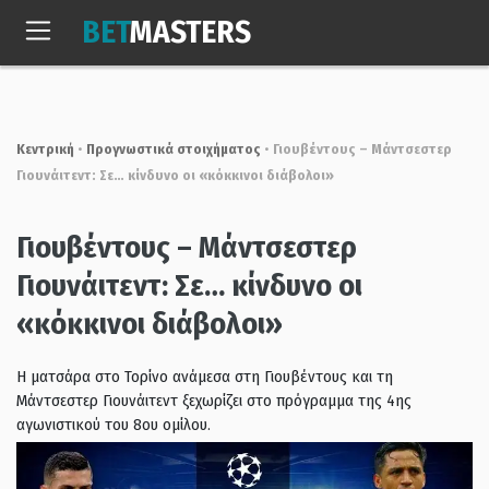
Skip
BET
MASTERS
to
Σαβ, 8 Αυγ. 2026
19:11:16
content
Κεντρική
•
Προγνωστικά στοιχήματος
•
Γιουβέντους – Μάντσεστερ
Γιουνάιτεντ: Σε… κίνδυνο οι «κόκκινοι διάβολοι»
Γιουβέντους – Μάντσεστερ
Γιουνάιτεντ: Σε… κίνδυνο οι
«κόκκινοι διάβολοι»
Η ματσάρα στο Τορίνο ανάμεσα στη Γιουβέντους και τη
Μάντσεστερ Γιουνάιτεντ ξεχωρίζει στο πρόγραμμα της 4ης
αγωνιστικού του 8ου ομίλου.