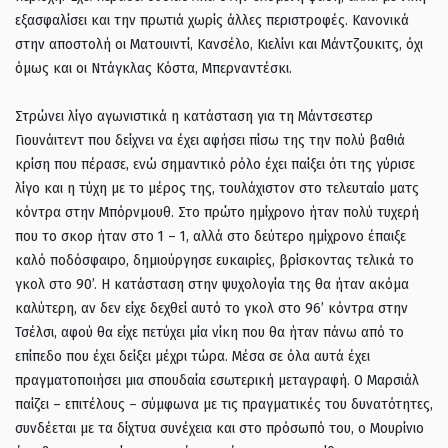
εξασφαλίσει και την πρωτιά χωρίς άλλες περιστροφές. Κανονικά
στην αποστολή οι Ματουιντί, Κανσέλο, Κιελίνι και Μάντζουκιτς, όχι
όμως και οι Ντάγκλας Κόστα, Μπερναντέσκι.
Στρώνει λίγο αγωνιστικά η κατάσταση για τη Μάντσεστερ
Γιουνάιτεντ που δείχνει να έχει αφήσει πίσω της την πολύ βαθιά
κρίση που πέρασε, ενώ σημαντικό ρόλο έχει παίξει ότι της γύρισε
λίγο και η τύχη με το μέρος της, τουλάχιστον στο τελευταίο ματς
κόντρα στην Μπόρνμουθ. Στο πρώτο ημίχρονο ήταν πολύ τυχερή
που το σκορ ήταν στο 1 – 1, αλλά στο δεύτερο ημίχρονο έπαιξε
καλό ποδόσφαιρο, δημιούργησε ευκαιρίες, βρίσκοντας τελικά το
γκολ στο 90’. Η κατάσταση στην ψυχολογία της θα ήταν ακόμα
καλύτερη, αν δεν είχε δεχθεί αυτό το γκολ στο 96’ κόντρα στην
Τσέλσι, αφού θα είχε πετύχει μία νίκη που θα ήταν πάνω από το
επίπεδο που έχει δείξει μέχρι τώρα. Μέσα σε όλα αυτά έχει
πραγματοποιήσει μια σπουδαία εσωτερική μεταγραφή. Ο Μαρσιάλ
παίζει – επιτέλους – σύμφωνα με τις πραγματικές του δυνατότητες,
συνδέεται με τα δίχτυα συνέχεια και στο πρόσωπό του, ο Μουρίνιο