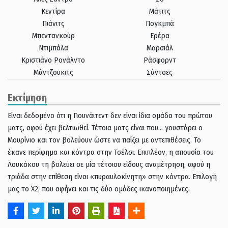
Κεντίρα
Μάτιτς
Πιάνιτς
Πογκμπά
Μπεντανκούρ
Ερέρα
Ντιμπάλα
Μαρσιάλ
Κριστιάνο Ρονάλντο
Ράσφορντ
Μάντζουκιτς
Σάντσες
Εκτίμηση
Είναι δεδομένο ότι η Γιουνάιτεντ δεν είναι ίδια ομάδα του πρώτου
ματς, αφού έχει βελτιωθεί. Τέτοια ματς είναι που… γουστάρει ο
Μουρίνιο και τον βολεύουν ώστε να παίξει με αντεπιθέσεις. Το
έκανε περίφημα και κόντρα στην Τσέλσι. Επιπλέον, η απουσία του
Λουκάκου τη βολεύει σε μία τέτοιου είδους αναμέτρηση, αφού η
τριάδα στην επίθεση είναι «πυραυλοκίνητη» στην κόντρα. Επιλογή
μας το Χ2, που αφήνει και τις δύο ομάδες ικανοποιημένες.