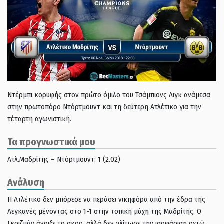
Ντέρμπι κορυφής στον πρώτο όμιλο του Τσάμπιονς Λιγκ ανάμεσα
στην πρωτοπόρο Ντόρτμουντ και τη δεύτερη Ατλέτικο για την
τέταρτη αγωνιστική.
Τα προγνωστικά μου
Ατλ.Μαδρίτης – Ντόρτμουντ: 1 (2.02)
Ανάλυση
Η Ατλέτικο δεν μπόρεσε να περάσει νικηφόρα από την έδρα της
Λεγκανές μένοντας στο 1-1 στην τοπική μάχη της Μαδρίτης. Ο
Γκριζμάν άνοιξε το σκορ, αλλά δεν γλίτωσε την ισοφάριση οχτώ