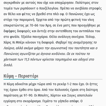
συγκριθούν με αυτούς που είχε και αποχώρησαν. Πολύτιμος στον
τομέα των ριμπάουντ ο Κουζέλογλου. Πρέπει να ανεβάσει στροφές
αν θέλει και φέτος να βρεθεί στα πλέι οφ. Ο Πανιώνιος έχει ως
στόχο την παραμονή. Έρχεται από την πρώτη φετινή του νίκη
επικρατώντας με 70-66 του Άρη, σε ένα ματς που προηγήθηκε με
διψήφιες διαφορές και άντεξε στην αντεπίθεση του αντιπάλου του
στο φινάλε. Έξαλλα πανηγύρια. Θέλει ανάλογη συνέχεια. Τέιλορ,
Χάρις Κι Μπέρι κάνουν τη διαφορά.
Φαβορί της αναμέτρησης το
Λαύριο, αλλά ακόμα ψάχνει την αγωνιστική του ταυτότητα και ο
Πανιώνιος αγωνίζεται με άγνοια κινδύνου. Ωε εκ τούτου το
χάντικαπ των 11,5 πόντων κρίνεται τσιμπημένο και οδηγεί στο
διπλό.
Κύμη – Περιστέρι
Η Κύμη αδικείται μέχρι τώρα από το ρεκόρ 1-2 που έχει. Οι ήττες
της έχουν έρθει στο όριο. Από τον Κολοσσός έχασε στη δεύτερη
παράταση με 97-90. Οι Μπολτς, Χόρτον και Σαγκς αποτελούν
εγγύηση στο σκοράρισμα. Γεμάτο το γήπεδο απόψε. Ο