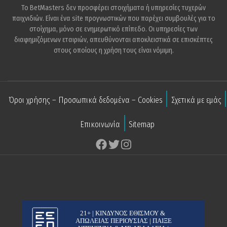
Το BetMasters δεν προσφέρει στοιχήματα ή υπηρεσίες τυχερών
παιχνιδιών. Είναι ένα site προγνωστικών που παρέχει συμβουλές για το
στοίχημα, μόνο σε ενημερωτικό επίπεδο. Οι υπηρεσίες των
διαφημιζόμενων εταιριών, απευθύνονται αποκλειστικά σε επισκέπτες
στους οποίους η χρήση τους είναι νόμιμη.
Όροι χρήσης – Προσωπικά δεδομένα – Cookies
Σχετικά με εμάς
Επικοινωνία
Sitemap