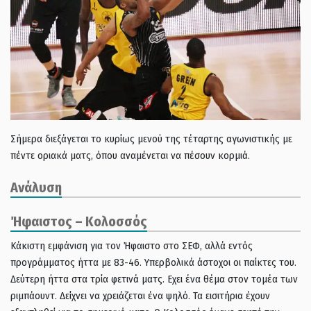
Σήμερα διεξάγεται το κυρίως μενού της τέταρτης αγωνιστικής με
πέντε οριακά ματς, όπου αναμένεται να πέσουν κορμιά.
Ανάλυση
Ήφαιστος – Κολοσσός
Κάκιστη εμφάνιση για τον Ήφαιστο στο ΣΕΦ, αλλά εντός
προγράμματος ήττα με 83-46. Υπερβολικά άστοχοι οι παίκτες του.
Δεύτερη ήττα στα τρία φετινά ματς. Εχει ένα θέμα στον τομέα των
ριμπάουντ. Δείχνει να χρειάζεται ένα ψηλό. Τα εισιτήρια έχουν