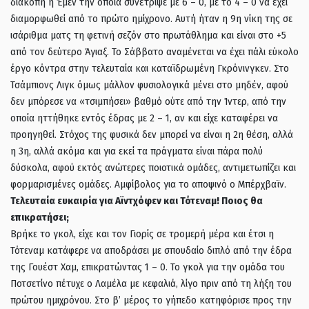
διακοπή η Έμεν την οποία συνέτριψε με 6 – 0, με το 4 – 0 να έχει
διαμορφωθεί από το πρώτο ημίχρονο. Αυτή ήταν η 9η νίκη της σε
ισάριθμα ματς τη φετινή σεζόν στο πρωτάθλημα και είναι στο +5
από τον δεύτερο Άγιαξ. Το Σάββατο αναμένεται να έχει πάλι εύκολο
έργο κόντρα στην τελευταία και καταϊδρωμένη Γκρόνινγκεν. Στο
Τσάμπιονς Λιγκ όμως μάλλον φυσιολογικά μένει στο μηδέν, αφού
δεν μπόρεσε να «τσιμπήσει» βαθμό ούτε από την Ίντερ, από την
οποία ηττήθηκε εντός έδρας με 2 – 1, αν και είχε καταφέρει να
προηγηθεί. Στόχος της φυσικά δεν μπορεί να είναι η 2η θέση, αλλά
η 3η, αλλά ακόμα και για εκεί τα πράγματα είναι πάρα πολύ
δύσκολα, αφού εκτός ανώτερες ποιοτικά ομάδες, αντιμετωπίζει και
φορμαρισμένες ομάδες. Αμφίβολος για το αποψινό ο Μπέρχβαϊν.
Τελευταία ευκαιρία για Αϊντχόφεν και Τότεναμ! Ποιος θα
επικρατήσει;
Βρήκε το γκολ, είχε και τον Γιορίς σε τρομερή μέρα και έτσι η
Τότεναμ κατάφερε να αποδράσει με σπουδαίο διπλό από την έδρα
της Γουέστ Χαμ, επικρατώντας 1 – 0. Το γκολ για την ομάδα του
Ποτσετίνο πέτυχε ο Λαμέλα με κεφαλιά, λίγο πριν από τη λήξη του
πρώτου ημιχρόνου. Στο β’ μέρος το γήπεδο κατηφόρισε προς την