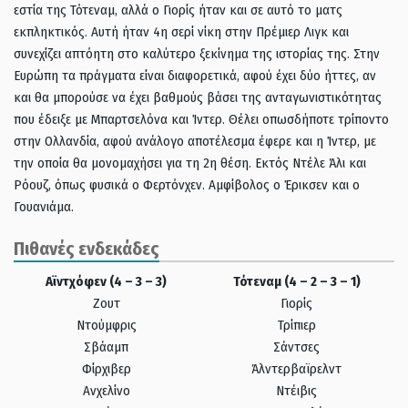
εστία της Τότεναμ, αλλά ο Γιορίς ήταν και σε αυτό το ματς
εκπληκτικός. Αυτή ήταν 4η σερί νίκη στην Πρέμιερ Λιγκ και
συνεχίζει απτόητη στο καλύτερο ξεκίνημα της ιστορίας της. Στην
Ευρώπη τα πράγματα είναι διαφορετικά, αφού έχει δύο ήττες, αν
και θα μπορούσε να έχει βαθμούς βάσει της ανταγωνιστικότητας
που έδειξε με Μπαρτσελόνα και Ίντερ. Θέλει οπωσδήποτε τρίποντο
στην Ολλανδία, αφού ανάλογο αποτέλεσμα έφερε και η Ίντερ, με
την οποία θα μονομαχήσει για τη 2η θέση. Εκτός Ντέλε Άλι και
Ρόουζ, όπως φυσικά ο Φερτόνχεν. Αμφίβολος ο Έρικσεν και ο
Γουανιάμα.
Πιθανές ενδεκάδες
Αϊντχόφεν (4 – 3 – 3)
Τότεναμ (4 – 2 – 3 – 1)
Ζουτ
Γιορίς
Ντούμφρις
Τρίπιερ
Σβάαμπ
Σάντσες
Φίρχιβερ
Άλντερβαϊρελντ
Ανχελίνο
Ντέιβις