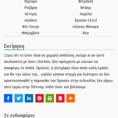
Περέιρο
Ντεμπελέ
Ροζάριο
Ντάιερ
Χέντριξ
Λαμέλα
Λοσάνο
Έρικσεν (Σον)
Ντε Γιονγκ
Λούκας Μόουρα
Μπέρχβαϊν
Κέιν
Εκτίμηση
Ξέρω ότι το Over είναι σε χαμηλή απόδοση, ακόμα κι αν αυτό
συνδυαστεί με Over. Ωστόσο, δύο πράγματα με κάνουν να
αποφύγω το διπλό. Πρώτον, η Αϊντχόφεν είναι πολύ καλή ομάδα
και θα την κάνει την… κηδεία κάποια στιγμή και δεύτερον αν δεν
οριστικοποιηθεί η παρουσία του Έρικσεν στην ενδεκάδα, δεν ρίχνω
ούτε ευρώ στην Τότεναμ. Απλό Over και βλέπουμε.
Σε ενδιαφέρει