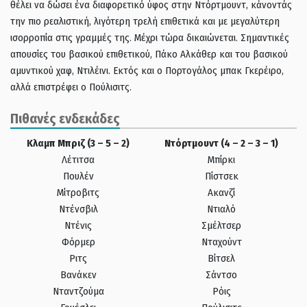
θέλει να δώσει ένα διαφορετικό ύφος στην Ντόρτμουντ, κάνοντάς
την πιο ρεαλιστική, λιγότερη τρελή επιθετικά και με μεγαλύτερη
ισορροπία στις γραμμές της. Μέχρι τώρα δικαιώνεται. Σημαντικές
απουσίες του βασικού επιθετικού, Πάκο Αλκάθερ και του βασικού
αμυντικού χαφ, Ντιλέινι. Εκτός και ο Πορτογάλος μπακ Γκερέιρο,
αλλά επιστρέφει ο Πούλισιτς.
Πιθανές ενδεκάδες
Κλαμπ Μπριζ (3 – 5 – 2)
Ντόρτμουντ (4 – 2 – 3 – 1)
Λέτιτσα
Μπίρκι
Πουλέν
Πίστσεκ
Μίτροβιτς
Ακανζί
Ντένσβιλ
Ντιαλό
Ντένις
Σμέλτσερ
Φόρμερ
Νταχούντ
Ριτς
Βίτσελ
Βανάκεν
Σάντσο
Νταντζούμα
Ρόις