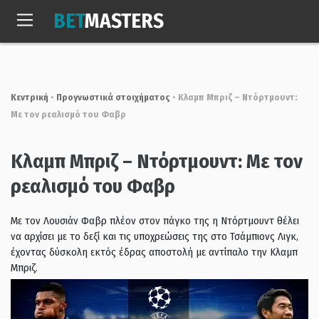
Skip
BET
MASTERS
to
Παρ, 7 Αυγ. 2026
04:19:22
content
Κεντρική
•
Προγνωστικά στοιχήματος
•
Κλαμπ Μπριζ – Ντόρτμουντ:
Με τον ρεαλισμό του Φαβρ
Κλαμπ Μπριζ – Ντόρτμουντ: Με τον
ρεαλισμό του Φαβρ
Με τον Λουσιάν Φαβρ πλέον στον πάγκο της η Ντόρτμουντ θέλει
να αρχίσει με το δεξί και τις υποχρεώσεις της στο Τσάμπιονς Λιγκ,
έχοντας δύσκολη εκτός έδρας αποστολή με αντίπαλο την Κλαμπ
Μπριζ.