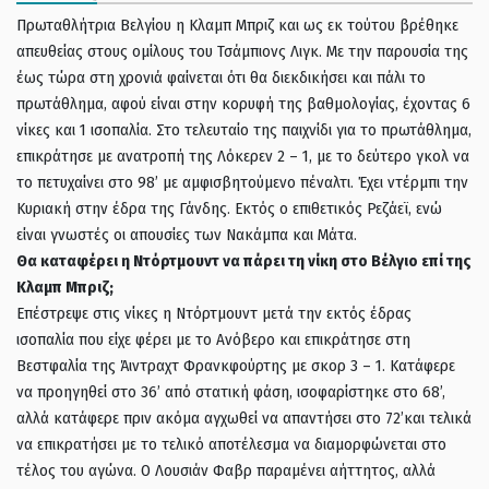
Πρωταθλήτρια Βελγίου η Κλαμπ Μπριζ και ως εκ τούτου βρέθηκε
απευθείας στους ομίλους του Τσάμπιονς Λιγκ. Με την παρουσία της
έως τώρα στη χρονιά φαίνεται ότι θα διεκδικήσει και πάλι το
πρωτάθλημα, αφού είναι στην κορυφή της βαθμολογίας, έχοντας 6
νίκες και 1 ισοπαλία. Στο τελευταίο της παιχνίδι για το πρωτάθλημα,
επικράτησε με ανατροπή της Λόκερεν 2 – 1, με το δεύτερο γκολ να
το πετυχαίνει στο 98’ με αμφισβητούμενο πέναλτι. Έχει ντέρμπι την
Κυριακή στην έδρα της Γάνδης. Εκτός ο επιθετικός Ρεζάεϊ, ενώ
είναι γνωστές οι απουσίες των Νακάμπα και Μάτα.
Θα καταφέρει η Ντόρτμουντ να πάρει τη νίκη στο Βέλγιο επί της
Κλαμπ Μπριζ;
Επέστρεψε στις νίκες η Ντόρτμουντ μετά την εκτός έδρας
ισοπαλία που είχε φέρει με το Ανόβερο και επικράτησε στη
Βεστφαλία της Άιντραχτ Φρανκφούρτης με σκορ 3 – 1. Κατάφερε
να προηγηθεί στο 36’ από στατική φάση, ισοφαρίστηκε στο 68’,
αλλά κατάφερε πριν ακόμα αγχωθεί να απαντήσει στο 72’και τελικά
να επικρατήσει με το τελικό αποτέλεσμα να διαμορφώνεται στο
τέλος του αγώνα. Ο Λουσιάν Φαβρ παραμένει αήττητος, αλλά