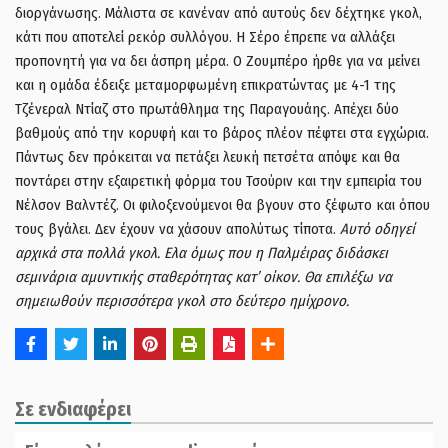
διοργάνωσης. Μάλιστα σε κανέναν από αυτούς δεν δέχτηκε γκολ,
κάτι που αποτελεί ρεκόρ συλλόγου. Η Σέρο έπρεπε να αλλάξει
προπονητή για να δει άσπρη μέρα. Ο Ζουμπέρο ήρθε για να μείνει
και η ομάδα έδειξε μεταμορφωμένη επικρατώντας με 4-1 της
Τζένεραλ Ντίαζ στο πρωτάθλημα της Παραγουάης. Απέχει δύο
βαθμούς από την κορυφή και το βάρος πλέον πέφτει στα εγχώρια.
Πάντως δεν πρόκειται να πετάξει λευκή πετσέτα απόψε και θα
ποντάρει στην εξαιρετική φόρμα του Τσούριν και την εμπειρία του
Νέλσον Βαλντέζ. Οι φιλοξενούμενοι θα βγουν στο ξέφωτο και όπου
τους βγάλει. Δεν έχουν να χάσουν απολύτως τίποτα.
Αυτό οδηγεί
αρχικά στα πολλά γκολ. Ελα όμως που η Παλμέιρας διδάσκει
σεμινάρια αμυντικής σταθερότητας κατ’ οίκον. Θα επιλέξω να
σημειωθούν περισσότερα γκολ στο δεύτερο ημίχρονο.
Σε ενδιαφέρει