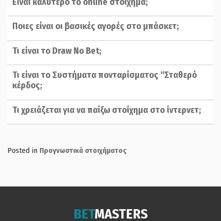
Είναι καλύτερο το online στοίχημα;
Ποιες είναι οι βασικές αγορές στο μπάσκετ;
Τι είναι το Draw No Bet;
Τι είναι το Συστήματα πονταρίσματος “Σταθερό
κέρδος;
Τι χρειάζεται για να παίξω στοίχημα στο ίντερνετ;
Posted in
Προγνωστικά στοιχήματος
BET
MASTERS