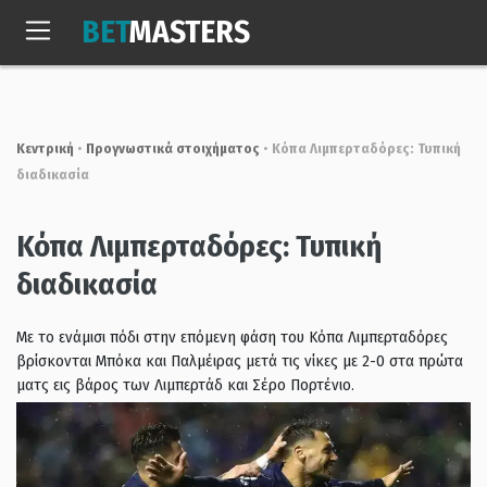
Skip
BET
MASTERS
to
Κυρ, 9 Αυγ. 2026
12:08:10
content
Κεντρική
•
Προγνωστικά στοιχήματος
•
Κόπα Λιμπερταδόρες: Τυπική
διαδικασία
Κόπα Λιμπερταδόρες: Τυπική
διαδικασία
Με το ενάμισι πόδι στην επόμενη φάση του Κόπα Λιμπερταδόρες
βρίσκονται Μπόκα και Παλμέιρας μετά τις νίκες με 2-0 στα πρώτα
ματς εις βάρος των Λιμπερτάδ και Σέρο Πορτένιο.