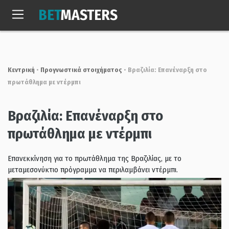
Skip
BET
MASTERS
to
Παρ, 7 Αυγ. 2026
06:13:43
content
Κεντρική
•
Προγνωστικά στοιχήματος
•
Βραζιλία: Επανέναρξη στο
πρωτάθλημα με ντέρμπι
Βραζιλία: Επανέναρξη στο
πρωτάθλημα με ντέρμπι
Επανεκκίνηση για το πρωτάθλημα της Βραζιλίας, με το
μεταμεσονύκτιο πρόγραμμα να περιλαμβάνει ντέρμπι.