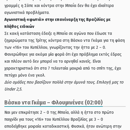
γραμμές η Σάπε και κόντρα στην Μπαΐα δεν θα έχει ιδιαίτερα
αγωνιστικά προβλήματα.
Αγωνιστική «φωτιά» στην επανέναρξη της Βραζιλίας με
πλήθος ειδικών
Σε κακή κατάσταση έδειξε η Μπαΐα σε αγώνα που έδωσε τα
ξημερώματα της Τρίτης κόντρα στη Βάσκο ντα Γκάμα για τη φάση
των «16» του Κυπέλλου, γνωρίζοντας την ήττα με 2 – 0.
Φανερώθηκε για ακόμα μία φορά ότι έχει πρόβλημα εκτός έδρας
και πλέον αυτό δεν μπορεί να το αρνηθεί κανείς. Είναι
χαρακτηριστικό ότι στα 7 τελευταία μακριά από το σπίτι της, έχει
πετύχει μόνο ένα γκολ.
Δύο ομάδες που βασίζουν πολλά στην άμυνά τους. Επιλογή μας το
Under 2,5.
Βάσκο ντα Γκάμα – Φλουμινένσε (02:00)
Ναι μεν επικράτησε 2 – 0 της Μπαΐα, αλλά η ήττα στο πρώτο
παιχνίδι για τους «16» του Κυπέλλου Βραζιλίας με 3 – 0
αποδείχθηκε μοιραία καταδικαστική. Φυσικά, ήταν ανώτερη στην