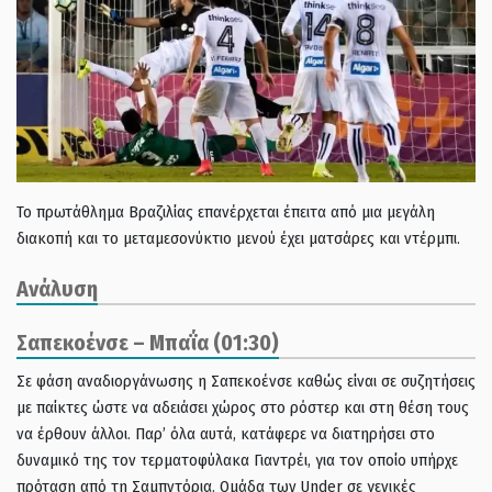
Το πρωτάθλημα Βραζιλίας επανέρχεται έπειτα από μια μεγάλη
διακοπή και το μεταμεσονύκτιο μενού έχει ματσάρες και ντέρμπι.
Ανάλυση
Σαπεκοένσε – Μπαΐα (01:30)
Σε φάση αναδιοργάνωσης η Σαπεκοένσε καθώς είναι σε συζητήσεις
με παίκτες ώστε να αδειάσει χώρος στο ρόστερ και στη θέση τους
να έρθουν άλλοι. Παρ’ όλα αυτά, κατάφερε να διατηρήσει στο
δυναμικό της τον τερματοφύλακα Γιαντρέι, για τον οποίο υπήρχε
πρόταση από τη Σαμπντόρια. Ομάδα των Under σε γενικές