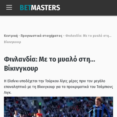
Skip
BET
MASTERS
to
Πεμ, 6 Αυγ. 2026
23:53:42
content
Κεντρική
•
Προγνωστικά στοιχήματος
•
Φινλανδία: Με το μυαλό στη…
Βίκινγκουρ
Φινλανδία: Με το μυαλό στη…
Βίκινγκουρ
Η Ελσίνκι υποδέχεται την Τούρκου λίγες μέρες πριν τον μεγάλο
επαναληπτικό με τη Βίκινγκουρ για τα προκριματικά του Τσάμπιονς
Λιγκ.