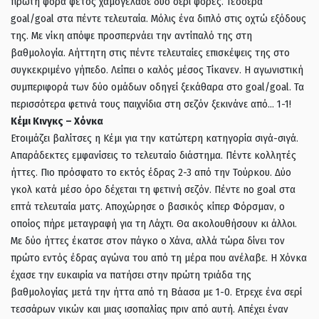
πρώτη φορά φέτος χαμογέλασε δύο σερί φορές. Τέσσερα
goal/goal στα πέντε τελευταία. Μόλις ένα διπλό στις οχτώ εξόδους
της. Με νίκη απόψε προσπερνάει την αντίπαλό της στη
βαθμολογία. Αήττητη στις πέντε τελευταίες επισκέψεις της στο
συγκεκριμένο γήπεδο. Λείπει ο καλός μέσος Τίκανεν. Η αγωνιστική
συμπεριφορά των δύο ομάδων οδηγεί ξεκάθαρα στο goal/goal. Τα
περισσότερα φετινά τους παιχνίδια στη σεζόν ξεκινάνε από… 1-1!
Κέμι Κινγκς – Χόνκα
Ετοιμάζει βαλίτσες η Κέμι για την κατώτερη κατηγορία σιγά-σιγά.
Απαράδεκτες εμφανίσεις το τελευταίο διάστημα. Πέντε κολλητές
ήττες. Πιο πρόσφατο το εκτός έδρας 2-3 από την Τούρκου. Δύο
γκολ κατά μέσο όρο δέχεται τη φετινή σεζόν. Πέντε no goal στα
επτά τελευταία ματς. Αποχώρησε ο βασικός κίπερ Φόρσμαν, ο
οποίος πήρε μεταγραφή για τη Λάχτι. Θα ακολουθήσουν κι άλλοι.
Με δύο ήττες έκατσε στον πάγκο ο Χάνα, αλλά τώρα δίνει τον
πρώτο εντός έδρας αγώνα του από τη μέρα που ανέλαβε. Η Χόνκα
έχασε την ευκαιρία να πατήσει στην πρώτη τριάδα της
βαθμολογίας μετά την ήττα από τη Βάασα με 1-0. Ετρεχε ένα σερί
τεσσάρων νικών και μιας ισοπαλίας πριν από αυτή. Απέχει έναν