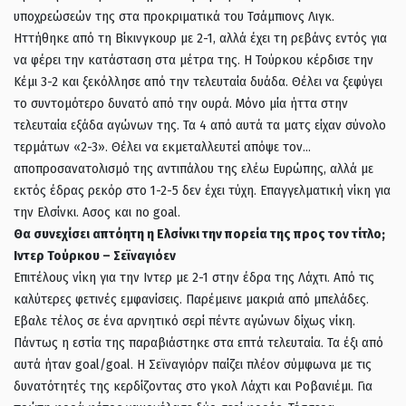
υποχρεώσεών της στα προκριματικά του Τσάμπιονς Λιγκ.
Ηττήθηκε από τη Βίκινγκουρ με 2-1, αλλά έχει τη ρεβάνς εντός για
να φέρει την κατάσταση στα μέτρα της. Η Τούρκου κέρδισε την
Κέμι 3-2 και ξεκόλλησε από την τελευταία δυάδα. Θέλει να ξεφύγει
το συντομότερο δυνατό από την ουρά. Μόνο μία ήττα στην
τελευταία εξάδα αγώνων της. Τα 4 από αυτά τα ματς είχαν σύνολο
τερμάτων «2-3». Θέλει να εκμεταλλευτεί απόψε τον…
αποπροσανατολισμό της αντιπάλου της ελέω Ευρώπης, αλλά με
εκτός έδρας ρεκόρ στο 1-2-5 δεν έχει τύχη. Επαγγελματική νίκη για
την Ελσίνκι. Ασος και no goal.
Θα συνεχίσει απτόητη η Ελσίνκι την πορεία της προς τον τίτλο;
Ιντερ Τούρκου – Σεϊναγιόεν
Επιτέλους νίκη για την Ιντερ με 2-1 στην έδρα της Λάχτι. Από τις
καλύτερες φετινές εμφανίσεις. Παρέμεινε μακριά από μπελάδες.
Εβαλε τέλος σε ένα αρνητικό σερί πέντε αγώνων δίχως νίκη.
Πάντως η εστία της παραβιάστηκε στα επτά τελευταία. Τα έξι από
αυτά ήταν goal/goal. Η Σεϊναγιόρν παίζει πλέον σύμφωνα με τις
δυνατότητές της κερδίζοντας στο γκολ Λάχτι και Ροβανιέμι. Για