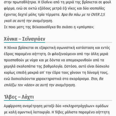
στην πρωταθλήτρια. Η Ελσίνκι από τη μεριά της βρίσκεται σε φουλ
φόρμα, ενώ σε οκτώ εξόδους μετρά έξι νίκες και δύο ισοπαλίες
έχοντας δεχτεί μόλις τρία τέρματα.
Άρα θα πάω με το OVER 2,5
γκολ σε αυτή την αναμέτρηση.
Σε ποιο ματς της Βεϊκαουσλίγκα θα σκάσει η «μπόμπα»;
Χόνκα – Σεϊναγιόεν
Η Χόνκα βρίσκεται σε εξαιρετική αγωνιστική κατάσταση και εντός
έδρας παραμένει αήττητη. Οι φιλοξενούμενοι από την άλλη μεριά
προσπαθούν με νύχια και με δόντια να απομακρυνθούν από τα
χαμηλά σκαλοπάτια της βαθμολογία. Ωστόσο, αυτό είναι δύσκολο
κυρίως επειδή μακριά απ’ την έδρα τους χάνουν τη δύναμή τους,
ενώ δυσκολεύονται χαρακτηριστικά στο σκοράρισμα.
Έτσι, θα
επιλέξω τον «άσο» σε αυτή την αναμέτρηση.
Ίλβες – Λάχτι
Αμφίρροπη αναμέτρηση μεταξύ δύο «σκληροτράχηλων» ομάδων
με καλή αμυντική λειτουργία. Η Ίλβες μάλιστα παραμένει αήττητη