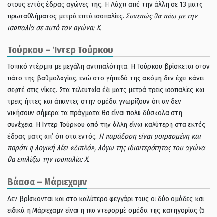
στους εντός έδρας αγώνες της. Η Λάχτι από την άλλη σε 13 ματς
πρωταθλήματος μετρά επτά ισοπαλίες.
Συνεπώς θα πάω με την
ισοπαλία σε αυτό τον αγώνα: Χ.
Τούρκου – Ίντερ Τούρκου
Τοπικό ντέρμπι με μεγάλη αντιπαλότητα. Η Τούρκου βρίσκεται στον
πάτο της βαθμολογίας, ενώ στο γήπεδό της ακόμη δεν έχει κάνει
σεφτέ στις νίκες. Στα τελευταία έξι ματς μετρά τρεις ισοπαλίες και
τρεις ήττες και άπαντες στην ομάδα γνωρίζουν ότι αν δεν
νικήσουν σήμερα τα πράγματα θα είναι πολύ δύσκολα στη
συνέχεια. Η Ϊντερ Τούρκου από την άλλη είναι καλύτερη στα εκτός
έδρας ματς απ’ ότι στα εντός.
Η παράδοση είναι μοιρασμένη και
παρότι η λογική λέει «διπλό», λόγω της ιδιαιτερότητας του αγώνα
θα επιλέξω την ισοπαλία: Χ.
Βάασα – Μάριεχαμν
Δεν βρίσκονται και στο καλύτερο φεγγάρι τους οι δύο ομάδες και
ειδικά η Μάριεχαμν είναι η πιο ντεφορμέ ομάδα της κατηγορίας (5