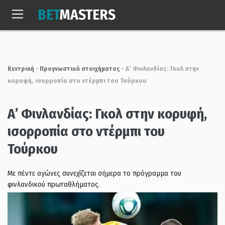
Skip
BET
MASTERS
to
Παρ, 7 Αυγ. 2026
11:19:02
content
Κεντρική
•
Προγνωστικά στοιχήματος
•
Α’ Φινλανδίας: Γκολ στην
κορυφή, ισορροπία στο ντέρμπι του Τούρκου
Α’ Φινλανδίας: Γκολ στην κορυφή,
ισορροπία στο ντέρμπι του
Τούρκου
Με πέντε αγώνες συνεχίζεται σήμερα το πρόγραμμα του
φινλανδικού πρωταθλήματος.