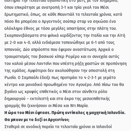
εισιτήριο την τελευταία αγωνιστική στο ματς με τον Ισημερινό,
όπου επικράτησε με ανατροπή 3-1 και τρία γκολ του Μέσι.
Ερωτηματικό, όπως, σε κάθε Μουντιάλ τα τελευταία χρόνια, κατά
πόσο θα μπορέσει ο Αργεντινός σούπερ σταρ να σηκώσει ένα
ολόκληρο έθνος με τόσο μεγάλες απαιτήσεις στην πλάτη του.
Σκαμπανεβάσματα στα φιλικά κερδίζοντας την Ιταλία και την Αϊτή
με 2-0 και 4-0, αλλά ενδιάμεσα ταπεινώθηκε με 6-1 από τους
Ισπανούς. Δύο απρόοπτα που έφεραν αναστάτωση. Αρχικά ο
τραυματισμός του βασικού κίπερ Ρομέρο και εν συνεχεία αυτός
του καλού μέσου Λαντσίνι που υπέστη ρήξη χιαστών σε προπόνηση
της ομάδας. Αμφότεροι δεν ακολούθησαν την αποστολή στη
Ρωσία. Ο Σαμπαόλι έδειξε πως προτιμάει το 4-2-3-1 με γεμάτο
κέντρο και μοναδικό προωθημένο τον Αγουέρο. Από πίσω του θα
βγαίνει ως κρυφός επιθετικός ο Μέσι στον σύνθετο ρόλο
δημιουργού – εκτελεστή και στα άκρα της μεσοεπιθετικής
γραμμής θα ξεκινήσουν οι Μέσα και Ντι Μαρία.
Η ώρα του Μέσι έφτασε. Πρώτη αντίπαλος η μαχητική Ισλανδία.
Θα μπουν με το δεξί οι Αργεντίνοι;
Σταθερά σε ανοδική πορεία τα τελευταία χρόνια οι Ισλανδοί