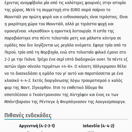
έχοντας αναμφίβολα μία από τις καλύτερες φουρνιές στην ιστορία
της χώρας. Μετά τη συμμετοχή στο EURO σειρά παίρνει το
Μουντιάλ για πρώτη φορά και ο ενθουσιασμός είναι τεράστιος. Είναι
η μικρότερη χώρα του Μουντιάλ, αλλά με τεράστια ψυχή και
ομοιογένεια. «Αγκαθάκι» η αμυντική λειτουργία. Η εστία της
παραβιάστηκε στα πέντε τελευταία ματς και μάλιστα κόντρα σε
ομάδες που δεν λογίζονται ως μεγάλα ονόματα. Εφαγε τρία από το
Περού, τρία από τη Νορβηγία, ενώ στο τελευταίο φιλικό έμεινε στο
2-2 με την Γκάνα. Τρέχει ένα σερί επτά διαδοχικών over. Τα πέντε εξ
αυτών είχαν σύνολο τερμάτων «4-6». Ο κόουτς Χάλγκριμσον θέλει
να το διασκεδάσει η ομάδα του γι’ αυτό και παρατάσσεται με ένα
κλασικό 4-4-2. Εκτός διοργάνωσης λόγω τραυματισμού ο καλός
φορ της Ναντ, Σίγκορθον. Ετσι το επιθετικό δίδυμο θα
αποτελέσουν ο Γκούντμουνσον της Αϊντχόφεν και ένας εκ των
Μπόντβαρσον της Ρέντινγκ ή Φινμπόγκασον της Αουγκσμπουργκ.
Πιθανές ενδεκάδες
Αργεντινή (4-2-3-1)
Ισλανδία (4-4-2)