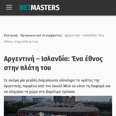
Skip
BET
MASTERS
to
Σαβ, 8 Αυγ. 2026
11:53:41
content
Κεντρική
•
Προγνωστικά στοιχήματος
•
Αργεντινή – Ισλανδία: Ένα
έθνος στην πλάτη του
Αργεντινή – Ισλανδία: Ένα έθνος
στην πλάτη του
Σε ακόμα μία μεγάλη διοργάνωση ολόκληρο το κράτος της
Αργεντινής περιμένει από τον Λιονέλ Μέσι να κάνει τη διαφορά και
να οδηγήσει τη χώρα στο βαρύτιμο τρόπαιο.