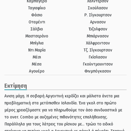
Καμπαγέρο
Χάλντερσον
Ταγιαφίκο
Σκούλασον
Φάσιο
Ρ. Σίγκουρτσον
Οταμέντι
Αρνασον
Σάλβιο
Έιζολφσον
Μαστσεράνο
Μπιάρνασον
Μπίγλια
Χάλφρεντσον
Ντι Μαρία
Τζ. Σίγκουρτσον
Μέσι
Γκίσλασον
Μέσα
Γκούντμουντσον
Αγουέρο
Φινμπόγκασον
Εκτίμηση
Ανιση μάχη. Η σοβαρή Αργεντινή κερδίζει και μάλιστα άνετα μια
προβληματική στα μετόπισθεν Ισλανδία. Ένα γκολ στο πρώτο
μέρος χρειαζόμαστε για να πληρωθούμε τον άσο συνδυαστικά με
το over. Combo με αυξημένες πιθανότητες επαλήθευσης.
Παράλληλα για τους λάτρεις του ρίσκου με… τρώει το ειδικό
στοίχημα να πετύχει γκολ η Αργεντινή με φάουλ ή πέναλτι. Στατικό