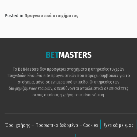
Posted in
Προγνωστικά στοιχήματος
BET
MASTERS
Το BetMasters δεν προσφέρει στοιχήματα ή υπηρεσίες τυχερών
παιχνιδιών. Είναι ένα site προγνωστικών που παρέχει συμβουλές για το
στοίχημα, μόνο σε ενημερωτικό επίπεδο. Οι υπηρεσίες των
διαφημιζόμενων εταιριών, απευθύνονται αποκλειστικά σε επισκέπτες
στους οποίους η χρήση τους είναι νόμιμη.
Όροι χρήσης – Προσωπικά δεδομένα – Cookies
Σχετικά με εμάς