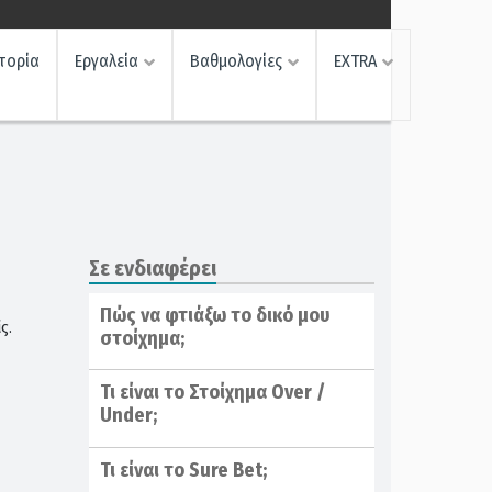
τορία
Εργαλεία
Βαθμολογίες
EXTRA
Σε ενδιαφέρει
Πώς να φτιάξω το δικό μου
ς.
στοίχημα;
Τι είναι το Στοίχημα Over /
Under;
Τι είναι το Sure Bet;