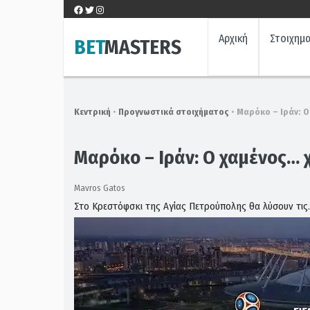
Skip
to
content
Αρχική
Στοιχημα
BET
MASTERS
Κεντρική
•
Προγνωστικά στοιχήματος
•
Μαρόκο – Ιράν: Ο
Μαρόκο – Ιράν: Ο χαμένος… 
Mavros Gatos
Στο Κρεστόφσκι της Αγίας Πετρούπολης θα λύσουν τις…