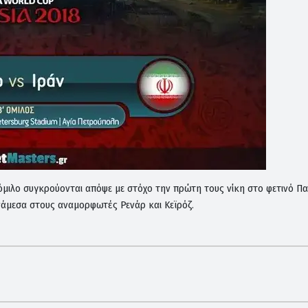
όμιλο συγκρούονται απόψε με στόχο την πρώτη τους νίκη στο φετινό Π
άμεσα στους αναμορφωτές Ρενάρ και Κεϊρόζ.