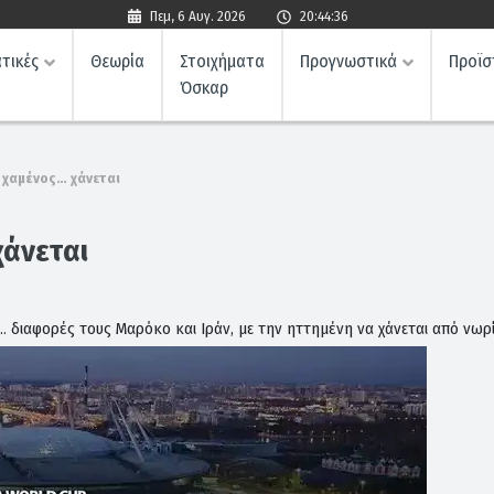
Πεμ, 6 Αυγ. 2026
20:44:37
τικές
Θεωρία
Στοιχήματα
Προγνωστικά
Προϊσ
Όσκαρ
 χαμένος… χάνεται
χάνεται
 διαφορές τους Μαρόκο και Ιράν, με την ηττημένη να χάνεται από νωρί