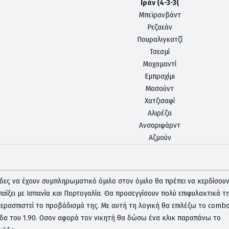
Ιράν (4-3-3(
Μπεϊρανβάντ
Ρεζαεάν
Πουραλιγκατζί
Τσεσμί
Μοχαμαντί
Εμπραχίμι
Μασούντ
Χατζισαφί
Αλιρέζα
Ανσαριφάρντ
Αζμούν
άδες να έχουν συμπληρωματικό όμιλο στον όμιλο θα πρέπει να κερδίσου
 παίξει με Ισπανία και Πορτογαλία. Θα προσεγγίσουν πολύ επιφυλακτικά τ
περασπιστεί το προβάδισμά της. Με αυτή τη λογική θα επιλέξω το comb
ίπεδα του 1.90. Οσον αφορά τον νικητή θα δώσω ένα κλικ παραπάνω το