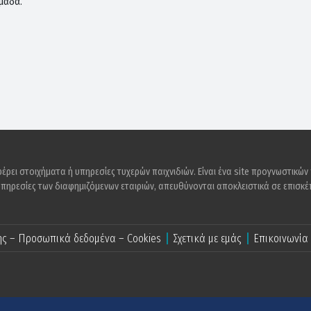
μάδα.
ρει στοιχήματα ή υπηρεσίες τυχερών παιχνιδιών. Είναι ένα site προγνωστικών
υπηρεσίες των διαφημιζόμενων εταιριών, απευθύνονται αποκλειστικά σε επισκέπ
ης – Προσωπικά δεδομένα – Cookies
Σχετικά με εμάς
Επικοινωνία