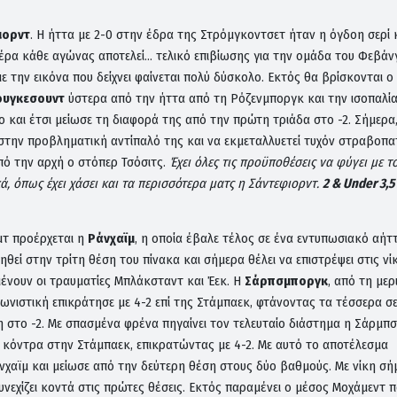
ιορντ
. Η ήττα με 2-0 στην έδρα της Στρόμγκοντσετ ήταν η όγδοη σερί 
πέρα κάθε αγώνας αποτελεί… τελικό επιβίωσης για την ομάδα του Φεβάν
ε την εικόνα που δείχνει φαίνεται πολύ δύσκολο. Εκτός θα βρίσκονται ο
ουγκεσουντ
ύστερα από την ήττα από τη Ρόζενμποργκ και την ισοπαλία
ο και έτσι μείωσε τη διαφορά της από την πρώτη τριάδα στο -2. Σήμερα,
ι στην προβληματική αντίπαλό της και να εκμεταλλυετεί τυχόν στραβοπ
πό την αρχή ο στόπερ Τσόσιτς.
Έχει όλες τις προϋποθέσεις να φύγει με τ
ά, όπως έχει χάσει και τα περισσότερα ματς η Σάντεφιορντ.
2 & Under 3,5
μτ προέρχεται η
Ράνχαϊμ
, η οποία έβαλε τέλος σε ένα εντυπωσιακό αήτ
θεί στην τρίτη θέση του πίνακα και σήμερα θέλει να επιστρέψει στις νί
ένουν οι τραυματίες Μπλάκσταντ και Έεκ. Η
Σάρπσμποργκ
, από τη μερ
γωνιστική επικράτησε με 4-2 επί της Στάμπαεκ, φτάνοντας τα τέσσερα σε
η στο -2. Με σπασμένα φρένα πηγαίνει τον τελευταίο διάστημα η Σάρμπ
, κόντρα στην Στάμπαεκ, επικρατώντας με 4-2. Με αυτό το αποτέλεσμα
νχαϊμ και μείωσε από την δεύτερη θέση στους δύο βαθμούς. Με νίκη σή
νεχίζει κοντά στις πρώτες θέσεις. Εκτός παραμένει ο μέσος Μοχάμεντ πο