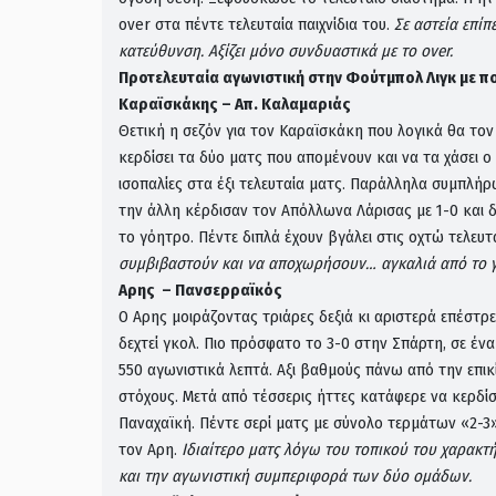
over στα πέντε τελευταία παιχνίδια του.
Σε αστεία επί
κατεύθυνση. Αξίζει μόνο συνδυαστικά με το over.
Προτελευταία αγωνιστική στην Φούτμπολ Λιγκ με 
Καραϊσκάκης – Απ. Καλαμαριάς
Θετική η σεζόν για τον Καραϊσκάκη που λογικά θα τον 
κερδίσει τα δύο ματς που απομένουν και να τα χάσει ο
ισοπαλίες στα έξι τελευταία ματς. Παράλληλα συμπλή
την άλλη κέρδισαν τον Απόλλωνα Λάρισας με 1-0 και 
το γόητρο. Πέντε διπλά έχουν βγάλει στις οχτώ τελευτ
συμβιβαστούν και να αποχωρήσουν… αγκαλιά από το 
Αρης – Πανσερραϊκός
Ο Αρης μοιράζοντας τριάρες δεξιά κι αριστερά επέστρε
δεχτεί γκολ. Πιο πρόσφατο το 3-0 στην Σπάρτη, σε ένα 
550 αγωνιστικά λεπτά. Αξι βαθμούς πάνω από την επικί
στόχους. Μετά από τέσσερις ήττες κατάφερε να κερδίσε
Παναχαϊκή. Πέντε σερί ματς με σύνολο τερμάτων «2-3»
τον Αρη.
Ιδιαίτερο ματς λόγω του τοπικού του χαρακτ
και την αγωνιστική συμπεριφορά των δύο ομάδων.