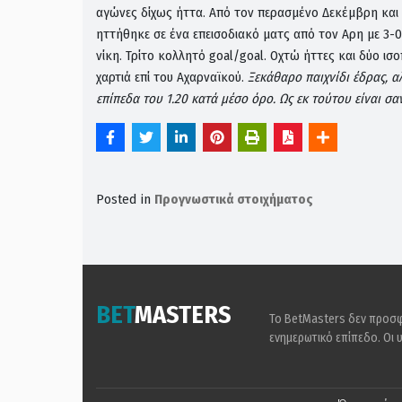
αγώνες δίχως ήττα. Από τον περασμένο Δεκέμβρη και τ
ηττήθηκε σε ένα επεισοδιακό ματς από τον Αρη με 3-0
νίκη. Τρίτο κολλητό goal/goal. Οχτώ ήττες και δύο ισο
χαρτιά επί του Αχαρναϊκού.
Ξεκάθαρο παιχνίδι έδρας, αλ
επίπεδα του 1.20 κατά μέσο όρο. Ως εκ τούτου είναι σα
Posted in
Προγνωστικά στοιχήματος
BET
MASTERS
Το BetMasters δεν προσφέ
ενημερωτικό επίπεδο. Οι 