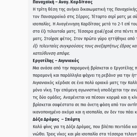
Παναχαϊκή – Αναγ. Καρδίτσας
Η τρίτη θέση της ανήκει δικαιωματική της Παναχαϊκής,
τον Πανσερραϊκό στις Σέρρες. Τέταρτο σερί ματς με σύν
ισοπαλίες. Η Αναγέννηση Καρδίτσας μετά το 2-1 επί το
στα έξι τελευταία ματς. Τέσσερα goal/goal στα πέντε
ματς. Στοίχισε φέτος. Στον πρώτο γύρο ηττήθηκε από 
έξι τελευταίες συγκρούσεις τους ανεξαρτήτως έδρας κα
κατεύθυνση απόψε.
Εργοτέλης – Αιγινιακός
Μια ανάσα από την παραμονή βρίσκεται ο Εργοτέλης πα
παραμονή και παράλληλα ψάχνει τη ρεβάνσ για την ήτ
Αιγιανιακός κέρδισε σε ένα πολύ οριακό ματς την Καλλ
μόνο νίκη. Την επόμενη αγωνιστική υποδέχεται την αν
τις δύο ομάδες. Αναμένεται να πέσουν κορμιά και η κ
βρίσκεται σαφέστατα σε πιο άνετη φάση από τον αντί
ικανοποιημένο ακόμα και η ισοπαλία, αν δεν του πάει 
Δόξα Δράμας – Σπάρτη
Καλό φίνις για τη Δόξα Δράμας, που βλέπει πεντάδα κα
νιώθει. Τρεις νίκες και μία ισοπαλία στα τέσσερα τελε