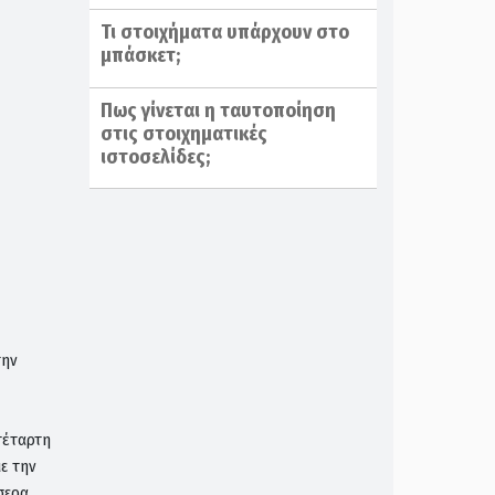
Τι στοιχήματα υπάρχουν στο
μπάσκετ;
Πως γίνεται η ταυτοποίηση
στις στοιχηματικές
ιστοσελίδες;
την
 τέταρτη
με την
σερα