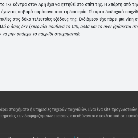
ο 1-2 κόντρα στον Αρη έχει να ηττηθεί στο σπίτι της. Η Σπάρτη από τη
 έχοντας σοβαρά παράπονα από τη διαιτησία. Τέταρτο διαδοχικό παιχνίδ
παλίες στις δέκα τελευταίες εξόδους της. Ενδιάμεσα είχε πάρει μια νίκη 
λά ο άσος δεν ξεπερνάει πουθενά το 1.10, αλλά και το over βρίσκεται στ
ν να μην υπάρχει το παιχνίδι στοιχηματικά.
ρει στοιχήματα ή υπηρεσίες τυχερών παιχνιδιών. Είναι ένα site προγνωστικών
υπηρεσίες των διαφημιζόμενων εταιριών, απευθύνονται αποκλειστικά σε επισκέπ