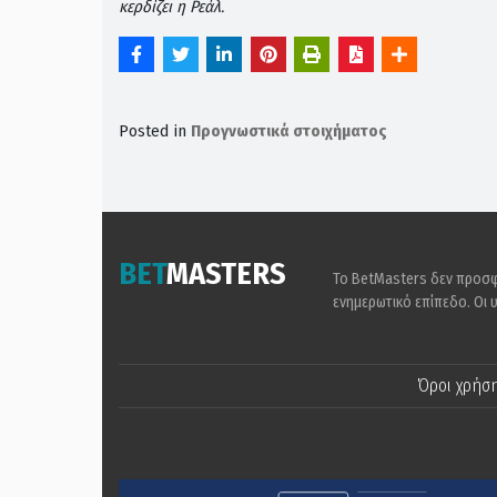
κερδίζει η Ρεάλ.
Posted in
Προγνωστικά στοιχήματος
BET
MASTERS
Το BetMasters δεν προσφέ
ενημερωτικό επίπεδο. Οι 
Όροι χρήσ