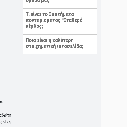
ομάδα μας;
Τι είναι το Συστήματα
πονταρίσματος “Σταθερό
κέρδος;
Ποια είναι η καλύτερη
στοιχηματική ιστοσελίδα;
α.
Μαδρίτη
ς νίκη.