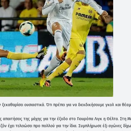
 ξεκαθαρίσει ουσιαστικά. Ότι πρέπει για να διεκδικήσουμε γκολ και θέαμ
ς απαιτήσεις της μάχης για την έξοδο στο Γιουρόπα Λιγκ η Θέλτα. Στη 
ζόν έχει τελειώσει προ πολλού για την ίδια. Συμπλήρωσε έξι αγώνες δίχω