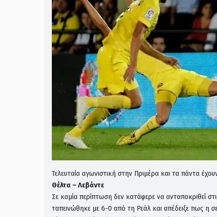
Τελευταία αγωνιστική στην Πριμέρα και τα πάντα έχουν
Θέλτα – Λεβάντε
Σε καμία περίπτωση δεν κατάφερε να ανταποκριθεί στι
ταπεινώθηκε με 6-0 από τη Ρεάλ και απέδειξε πως η σε