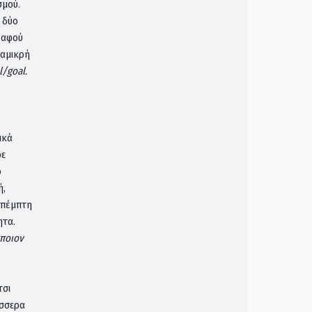
σμού.
 δύο
, αφού
ραμικρή
/goal.
ικά
ρε
ό
ή,
η πέμπτη
ητα.
όποιον
τσι
έσσερα