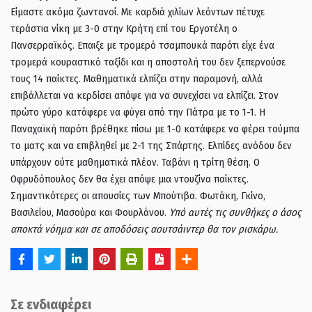
Είμαστε ακόμα ζωντανοί. Με καρδιά χιλίων λεόντων πέτυχε
τεράστια νίκη με 3-0 στην Κρήτη επί του Εργοτέλη ο
Πανσερραϊκός. Επαιξε με τρομερό τσαμπουκά παρότι είχε ένα
τρομερά κουραστικό ταξίδι και η αποστολή του δεν ξεπερνούσε
τους 14 παίκτες. Μαθηματικά ελπίζει στην παραμονή, αλλά
επιβάλλεται να κερδίσει απόψε για να συνεχίσει να ελπίζει. Στον
πρώτο γύρο κατάφερε να φύγει από την Πάτρα με το 1-1. Η
Παναχαϊκή παρότι βρέθηκε πίσω με 1-0 κατάφερε να φέρει τούμπα
το ματς και να επιβληθεί με 2-1 της Σπάρτης. Ελπίδες ανόδου δεν
υπάρχουν ούτε μαθηματικά πλέον. Ταβάνι η τρίτη θέση. Ο
Οφρυδόπουλος δεν θα έχει απόψε μια ντουζίνα παίκτες.
Σημαντικότερες οι απουσίες των Μπούτιβα. Φωτάκη, Γκίνο,
Βασιλείου, Μασούρα και Φουρλάνου.
Υπό αυτές τις συνθήκες ο άσος
αποκτά νόημα και σε αποδόσεις αουτσάιντερ θα τον ρισκάρω.
Σε ενδιαφέρει