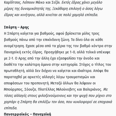
Καρδίτσας. Λείπουν Μάκο και Σεζάι.
Εκτός έδρας χάνει μεγάλο
μέρος της δυναμικότητάς της. Ξεκάθαρη επιλογή ο άσος λόγω
έδρας και κινήτρου, αλλά κινείται σε πολύ χαμηλά επίπεδα.
Σπάρτη – Αρης
Η Σπάρτη καίγεται για βαθμούς, αφού βρίσκεται μόλις τρεις
βαθμούς πάνω από την επικίνδυνη ζώνη. Τα δίνει όλα σε κάθε
αναμέτρηση. Εχασε μέσα από τα χέρια της τον βαθμό κόντρα στην
Παναχαϊκή εκτός έδρας. Προηγήθηκε με 1-0, αλλά τελικά υπέκυψε
με 2-1. Ο Αρης από την άλλη έχει εξασφαλίσει την άνοδο και
διαθέτει την καλύτερη άμυνα στην κατηγορία. Στόχος ο τίτλος του
πρωταθλητή, αλλά δεν δείχνει να καίγεται και ιδιαίτερα. Απόψε θα
παραταχθεί με αρκετές αλλαγές λόγω τραυματισμών και
αποφάσεων του προπονητή. Μεταξύ άλλων θα λείψουν οι
Μπούρμπος, Σόουζα, Πλατέλλας Μιλούνοβιτς και Βαλεριάνος.
Με
τόσες αλλαγές στους φιλοξενούμενους και την ψυχή που ρίχνει στο
χορτάρι η Σπάρτη θα επιλέξω τον άσο, που κυκλοφορεί σε εποχιακά
επίπεδα.
Πανσερραϊκός – Παναχαϊκή