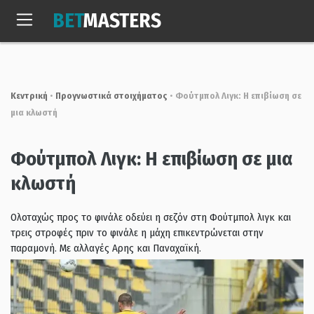
Skip
BET
MASTERS
to
Σαβ, 8 Αυγ. 2026
16:04:22
content
Κεντρική
•
Προγνωστικά στοιχήματος
•
Φούτμπολ Λιγκ: Η επιβίωση σε
μια κλωστή
Φούτμπολ Λιγκ: Η επιβίωση σε μια
κλωστή
Ολοταχώς προς το φινάλε οδεύει η σεζόν στη Φούτμπολ λιγκ και
τρεις στροφές πριν το φινάλε η μάχη επικεντρώνεται στην
παραμονή. Με αλλαγές Αρης και Παναχαϊκή.