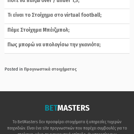
Πότε να παίζω over / under 1,5;
Τι είναι το Στοίχημα στο virtual football;
Πάμε Στοίχημα Μπέιζμπολ;
Πως μπορώ να υπολογίσω την γκανιότα;
Posted in
Προγνωστικά στοιχήματος
BET
MASTERS
Το BetMasters δεν προσφέρει στοιχήματα ή υπηρεσίες τυχερών
παιχνιδιών. Είναι ένα site προγνωστικών που παρέχει συμβουλές για το