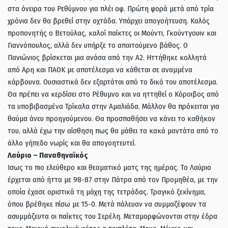
στα όνειρα του Ρεθύμνου για πλέι οφ. Πρώτη φορά μετά από τρία
χρόνια δεν θα βρεθεί στην οχτάδα. Υπάρχει απογοήτευση. Καλός
προπονητής ο Βετούλας, καλοί παίκτες οι Μούντι, Γκούντγουιν και
Γιαννόπουλος, αλλά δεν υπήρξε το απαιτούμενο βάθος. Ο
Πανιώνιος βρίσκεται μια ανάσα από την Α2. Ηττήθηκε κολλητά
από Αρη και ΠΑΟΚ με αποτέλεσμα να κάθεται σε αναμμένα
κάρβουνα. Ουσιαστικά δεν εξαρτάται από το δικό του αποτέλεσμα.
Θα πρέπει να κερδίσει στο Ρέθυμνο και να ηττηθεί ο Κόροιβος από
τα υποβιβασμένα Τρίκαλα στην Αμαλιάδα. Μάλλον θα πρόκειται για
θαύμα άνευ προηγούμενου. Θα προσπαθήσει να κάνει το καθήκον
του, αλλά έχω την αίσθηση πως θα μάθει τα κακά μαντάτα από το
άλλο γήπεδο νωρίς και θα απογοητευτεί.
Λαύριο – Παναθηναϊκός
Ισως το πιο ελεύθερο και θεαματικό ματς της ημέρας. Το Λαύριο
έρχεται από ήττα με 98-87 στην Πάτρα από τον Προμηθέα, με την
οποία έχασε οριστικά τη μάχη της τετράδας. Τραγικό ξεκίνημα,
όπου βρέθηκε πίσω με 15-0. Μετά πάλευαν να συμμαζέψουν τα
ασυμμάζευτα οι παίκτες του Σερέλη. Μεταμορφώνονται στην έδρα