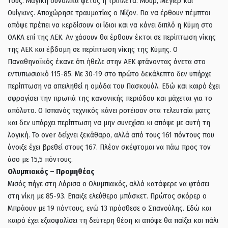
τους. Μαγική συνολικά φέτος η τριπλέτα. Μουρ, Μέγιερ και
Ουίγκινς. Αποχώρησε τραυματίας ο Νίξον. Για να έρθουν πέμπτοι
απόψε πρέπει να κερδίσουν οι ίδιοι και να κάνει διπλό η Κύμη στο
ΟΑΚΑ επί της ΑΕΚ. Αν χάσουν θα έρθουν έκτοι σε περίπτωση νίκης
της ΑΕΚ και έβδομη σε περίπτωση νίκης της Κύμης. Ο
Παναθηναϊκός έκανε ότι ήθελε στην ΑΕΚ φτάνοντας άνετα στο
εντυπωσιακό 115-85. Με 30-19 στο πρώτο δεκάλεπτο δεν υπήρχε
περίπτωση να απειληθεί η ομάδα του Πασκουάλ. Εδώ και καιρό έχει
σφραγίσει την πρωτιά της κανονικής περιόδου και μάχεται για το
απόλυτο. Ο Ισπανός τεχνικός κάνει ροτέισον στα τελευταία ματς
και δεν υπάρχει περίπτωση να μην συνεχίσει κι απόψε με αυτή τη
λογική. Το over δείχνει ξεκάθαρο, αλλά από τους 161 πόντους που
άνοιξε έχει βρεθεί στους 167. Πλέον σκέφτομαι να πάω προς τον
άσο με 15,5 πόντους.
Ολυμπιακός – Προμηθέας
Μισός πήγε στη Λάρισα ο Ολυμπιακός, αλλά κατάφερε να φτάσει
στη νίκη με 85-93. Επαιξε ελεύθερο μπάσκετ. Πρώτος σκόρερ ο
Μπράουν με 19 πόντους, ενώ 13 πρόσθεσε ο Σπανούλης. Εδώ και
καιρό έχει εξασφαλίσει τη δεύτερη θέση κι απόψε θα παίξει και πάλι