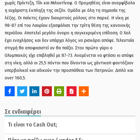
χωρίς Πρίντεζη, Τίλι και Μιλουτίνοφ. Ο Προμηθέας είναι αναμφίβολα
η ευχάριστη έκπληξη της σεζόν. Ομάδα με όλη τη σημασία της
λέξης. Οι παίκτες έχουν διακριτούς ρόλους στο παρκέ. Η νίκη με
98-87 επί του Λαυρίου εξασφάλισε την τρίτη θέση της κανονικής
περιόδου. Αποτελεί μεγάλο όνειρο η συγκεκριμένη επίδοση. Ο Χολ
έχει ενοχλήσεις και δεν υπάρχει λόγος να ρισκάρει απόψε. Τελευταία
στιγμή θα αποφασιστεί αν θα παίξει. Στον πρώτο γύρο ο
Ολυμπιακός είχε επιβληθεί με 87-73. Αναμένεται να φτάσει κι απόψε
στη νίκη, αλλά οι 25,5 πόντοι που δίνονται ως χάντικαπ φαντάζουν
υπερβολικοί και αδικούν την προσπάθεια των Πατρινών. Διπλό και
over 160,5.
Σε ενδιαφέρει
Τι είναι το Cash Out;