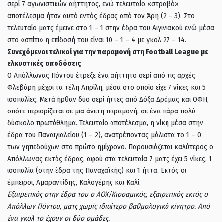
σερί 7 αγωνιστικών αήττητος, ενώ τελευταίο «στραβό»
αποτέλεσμα ήταν αυτό εντός έδρας από τον Άρη (2 – 3). Στο
τελευταίο ματς έμεινε στο 1 – 1 στην έδρα του Αιγινιακού ενώ μέσα
στο «σπίτι» η επίδοσή του είναι 10 – 1 – 4 με γκολ 27 – 14.
Συνεχόμενοι τελικοί για την παραμονή στη Football League με
ελκυστικές αποδόσεις
Ο Απόλλωνας Πόντου έτρεξε ένα αήττητο σερί από τις αρχές
Φλεβάρη μέχρι τα τέλη Απρίλη, μέσα στο οποίο είχε 7 νίκες και 5
ισοπαλίες. Μετά ήρθαν δύο σερί ήττες από Δόξα Δράμας και ΟΦΗ,
οπότε περιορίζεται σε μια άνετη παραμονή, σε ένα πάρα πολύ
δύσκολο πρωτάθλημα. Τελευταίο αποτέλεσμα, η νίκη μέσα στην
έδρα του Παναιγιαλείου (1 – 2), ανατρέποντας μάλιστα το 1 – 0
των γηπεδούχων στο πρώτο ημίχρονο. Παρουσιάζεται καλύτερος ο
Απόλλωνας εκτός έδρας, αφού στα τελευταία 7 ματς έχει 5 νίκες, 1
ισοπαλία (στην έδρα της Παναχαϊκής) και 1 ήττα. Εκτός οι
έμπειροι, Αμαραντίδης, Καλογέρης και Καλί.
Εξαιρετικός στην έδρα του ο ΑΟΧ/Κισσαμικός, εξαιρετικός εκτός ο
Απόλλων Πόντου, ματς χωρίς ιδιαίτερο βαθμολογικό κίνητρο. Από
ένα γκολ το έχουν οι δύο ομάδες.