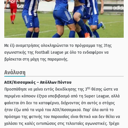
Με έξι αναμετρήσεις ολοκληρώνεται το πρόγραμμα της 31ης
αγωνιστικής της Football League με όλο το ενδιαφέρον να
βρίσκεται στη μάχη της παραμονής.
Ανάλυση
ΑΟΧ/Κισσαμικός – Απόλλων Πόντου
ης
Προσπάθησε να μείνει εντός διεκδίκησης της 3
θέσης ώστε να
περιμένει κάποιον έξτρα υποβιβασμό από τη Super League, αλλά
φαίνεται ότι δεν τα καταφέρνει, δείχνοντας ότι αυτός ο στόχος
ήταν έξω από τα νερά του ΑΟΧ/Κισσαμικού. Παρ’ όλα αυτά το
πρόσημο της φετινής του παρουσίας είναι θετικό και δεν θέλει να
χαλάσει τις καλές εντυπώσεις στις τελευταίες αγωνιστικές. Τρέχει