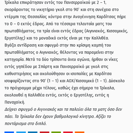
Τρίκαλα επικράτησαν εντός του Πανσερραϊκού με 2 – 1,
σκοράροντας το νικητήριο γκολ στο 90’ και στη συνέχεια στο
ντέρμπι της Θεσσαλίας κόντρα στην Αναγέννηση Καρδίτσας πήρε
το 0 – 0 εκτός έδρας. Από τα τέσσερα τελευταία ματς του
πρωταθλήματος, τα τρία είναι εντός έδρας (Αιγινιακός, Κισσαμικός,
Εργοτέλης) και το μοναδικό εκτός είναι με την Καλλιθέα.
Βγάζει αντίδραση και σφυγμό στην πιο κρίσιμη καμπή του
πρωταθλήματος ο Αιγινιακός, θέλοντας να παραμείνει στην
κατηγορία. Μετά τα δύο τρίποντα άνευ αγώνα, ήρθαν οι νίκες
εντός γηπέδου με Σπάρτη και Πανσερραϊκό με γκολ στις
καθυστερήσεις και ακολούθησαν οι ισοπαλίες με Καρδίτσα
ισοφαρίζοντας στο 90’ (1 – 1) και ΑΟΧ/Κισσαμικό (1 – 1). Δύσκολο
το πρόγραμμα μέχρι τέλους, καθώς έχει σήμερα τα Τρίκαλα,
ακολουθεί η Καλλιθέα εντός, εκτός ο Εργοτέλης, εντός η
Παναχαϊκή.
Δείχνει σφυγμό ο Αιγινιακός και τα παλεύει όλα τα ματς όσο δεν
πάει. Τα Τρίκαλα δεν έχουν βαθμολογικό κίνητρο. Αξίζει το
ποντάρισμα στο διπλό.