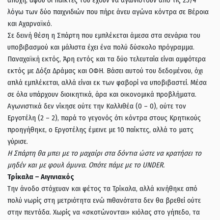
λόγω των δύο παιχνιδιών που πήρε άνευ αγώνα κόντρα σε Βέροια
και Αχαρναϊκό.
Σε δεινή θέση η Σπάρτη που εμπλέκεται άμεσα στα σενάρια του
υποβιβασμού και μάλιστα έχει ένα πολύ δύσκολο πρόγραμμα.
Παναχαϊκή εκτός, Άρη εντός και τα δύο τελευταία είναι αμφότερα
εκτός με Δόξα Δράμας και ΟΦΗ. Βάσει αυτού του δεδομένου, όχι
απλά εμπλέκεται, αλλά είναι εκ των φαβορί να υποβιβαστεί. Μέσα
σε όλα υπάρχουν διοικητικά, άρα και οικονομικά προβλήματα.
Αγωνιστικά δεν νίκησε ούτε την Καλλιθέα (0 – 0), ούτε τον
Εργοτέλη (2 – 2), παρά το γεγονός ότι κόντρα στους Κρητικούς
προηγήθηκε, ο Εργοτέλης έμεινε με 10 παίκτες, αλλά το ματς
γύρισε.
Η Σπάρτη θα μπει με το μαχαίρι στα δόντια ώστε να κρατήσει το
μηδέν και με φουλ άμυνα. Οπότε πάμε με το UNDER.
Τρίκαλα – Αιγινιακός
Την άνοδο στόχευαν και φέτος τα Τρίκαλα, αλλά κινήθηκε από
πολύ νωρίς στη μετριότητα ενώ πιθανότατα δεν θα βρεθεί ούτε
στην πεντάδα. Χωρίς να «σκοτώνονται» κιόλας στο γήπεδο, τα