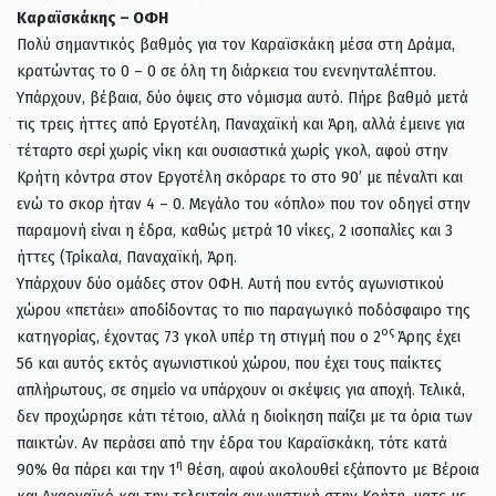
Καραϊσκάκης – ΟΦΗ
Πολύ σημαντικός βαθμός για τον Καραϊσκάκη μέσα στη Δράμα,
κρατώντας το 0 – 0 σε όλη τη διάρκεια του ενενηνταλέπτου.
Υπάρχουν, βέβαια, δύο όψεις στο νόμισμα αυτό. Πήρε βαθμό μετά
τις τρεις ήττες από Εργοτέλη, Παναχαϊκή και Άρη, αλλά έμεινε για
τέταρτο σερί χωρίς νίκη και ουσιαστικά χωρίς γκολ, αφού στην
Κρήτη κόντρα στον Εργοτέλη σκόραρε το στο 90’ με πέναλτι και
ενώ το σκορ ήταν 4 – 0. Μεγάλο του «όπλο» που τον οδηγεί στην
παραμονή είναι η έδρα, καθώς μετρά 10 νίκες, 2 ισοπαλίες και 3
ήττες (Τρίκαλα, Παναχαϊκή, Άρη.
Υπάρχουν δύο ομάδες στον ΟΦΗ. Αυτή που εντός αγωνιστικού
χώρου «πετάει» αποδίδοντας το πιο παραγωγικό ποδόσφαιρο της
ος
κατηγορίας, έχοντας 73 γκολ υπέρ τη στιγμή που ο 2
Άρης έχει
56 και αυτός εκτός αγωνιστικού χώρου, που έχει τους παίκτες
απλήρωτους, σε σημείο να υπάρχουν οι σκέψεις για αποχή. Τελικά,
δεν προχώρησε κάτι τέτοιο, αλλά η διοίκηση παίζει με τα όρια των
παικτών. Αν περάσει από την έδρα του Καραϊσκάκη, τότε κατά
η
90% θα πάρει και την 1
θέση, αφού ακολουθεί εξάποντο με Βέροια
και Αχαρναϊκό και την τελευταία αγωνιστική στην Κρήτη, ματς με