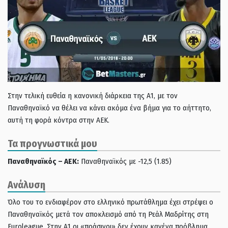
Στην τελική ευθεία η κανονική διάρκεια της Α1, με τον
Παναθηναϊκό να θέλει να κάνει ακόμα ένα βήμα για το αήττητο,
αυτή τη φορά κόντρα στην ΑΕΚ.
Τα προγνωστικά μου
Παναθηναϊκός – ΑΕΚ:
Παναθηναϊκός με -12,5 (1.85)
Ανάλυση
Όλο του το ενδιαφέρον στο ελληνικό πρωτάθλημα έχει στρέψει ο
Παναθηναϊκός μετά τον αποκλεισμό από τη Ρεάλ Μαδρίτης στη
Euroleague. Στην Α1 οι «πράσινοι» δεν έχουν κανένα πρόβλημα,