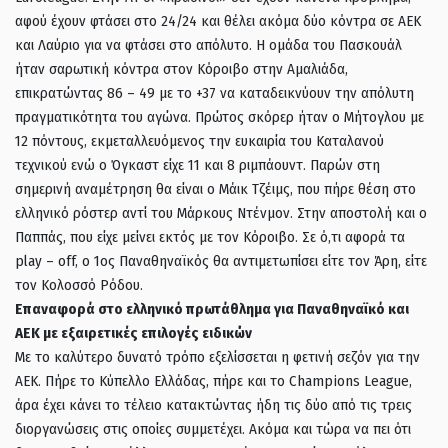
αφού έχουν φτάσει στο 24/24 και θέλει ακόμα δύο κόντρα σε ΑΕΚ
και Λαύριο για να φτάσει στο απόλυτο. Η ομάδα του Πασκουάλ
ήταν σαρωτική κόντρα στον Κόροιβο στην Αμαλιάδα,
επικρατώντας 86 – 49 με το +37 να καταδεικνύουν την απόλυτη
πραγματικότητα του αγώνα. Πρώτος σκόρερ ήταν ο Μήτογλου με
12 πόντους, εκμεταλλευόμενος την ευκαιρία του Καταλανού
τεχνικού ενώ ο Όγκαστ είχε 11 και 8 ριμπάουντ. Παρών στη
σημερινή αναμέτρηση θα είναι ο Μάικ Τζέιμς, που πήρε θέση στο
ελληνικό ρόστερ αντί του Μάρκους Ντένμον. Στην αποστολή και ο
Παππάς, που είχε μείνει εκτός με τον Κόροιβο. Σε ό,τι αφορά τα
play – off, ο 1ος Παναθηναϊκός θα αντιμετωπίσει είτε τον Άρη, είτε
τον Κολοσσό Ρόδου.
Επαναφορά στο ελληνικό πρωτάθλημα για Παναθηναϊκό και
ΑΕΚ με εξαιρετικές επιλογές ειδικών
Με το καλύτερο δυνατό τρόπο εξελίσσεται η φετινή σεζόν για την
ΑΕΚ. Πήρε το Κύπελλο Ελλάδας, πήρε και το Champions League,
άρα έχει κάνει το τέλειο κατακτώντας ήδη τις δύο από τις τρεις
διοργανώσεις στις οποίες συμμετέχει. Ακόμα και τώρα να πει ότι