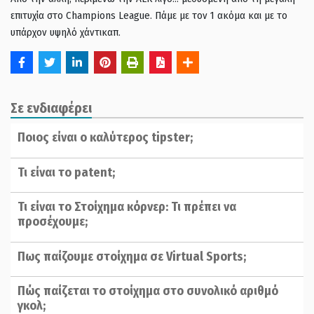
επιτυχία στο Champions League. Πάμε με τον 1 ακόμα και με το
υπάρχον υψηλό χάντικαπ.
Σε ενδιαφέρει
Ποιος είναι ο καλύτερος tipster;
Τι είναι το patent;
Τι είναι το Στοίχημα κόρνερ: Τι πρέπει να
προσέχουμε;
Πως παίζουμε στοίχημα σε Virtual Sports;
Πώς παίζεται το στοίχημα στο συνολικό αριθμό
γκολ;