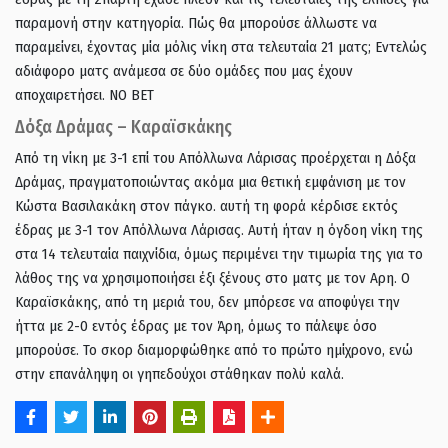
παραμονή στην κατηγορία. Πώς θα μπορούσε άλλωστε να
παραμείνει, έχοντας μία μόλις νίκη στα τελευταία 21 ματς; Eντελώς
αδιάφορο ματς ανάμεσα σε δύο ομάδες που μας έχουν
αποχαιρετήσει. ΝΟ ΒΕΤ
Δόξα Δράμας – Καραϊσκάκης
Από τη νίκη με 3-1 επί του Απόλλωνα Λάρισας προέρχεται η Δόξα
Δράμας, πραγματοποιώντας ακόμα μια θετική εμφάνιση με τον
Κώστα Βασιλακάκη στον πάγκο. αυτή τη φορά κέρδισε εκτός
έδρας με 3-1 τον Απόλλωνα Λάρισας. Αυτή ήταν η όγδοη νίκη της
στα 14 τελευταία παιχνίδια, όμως περιμένει την τιμωρία της για το
λάθος της να χρησιμοποιήσει έξι ξένους στο ματς με τον Αρη. Ο
Καραϊσκάκης, από τη μεριά του, δεν μπόρεσε να αποφύγει την
ήττα με 2-0 εντός έδρας με τον Άρη, όμως το πάλεψε όσο
μπορούσε. Το σκορ διαμορφώθηκε από το πρώτο ημίχρονο, ενώ
στην επανάληψη οι γηπεδούχοι στάθηκαν πολύ καλά.