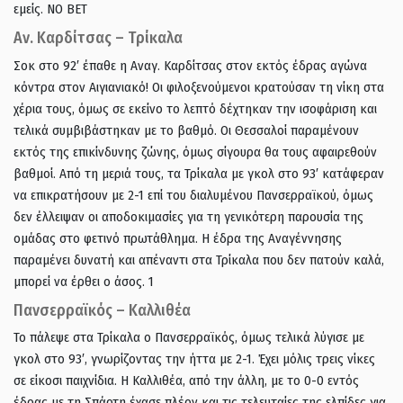
εμείς. ΝΟ ΒΕΤ
Αν. Καρδίτσας – Τρίκαλα
Σοκ στο 92′ έπαθε η Αναγ. Καρδίτσας στον εκτός έδρας αγώνα
κόντρα στον Αιγιανιακό! Οι φιλοξενούμενοι κρατούσαν τη νίκη στα
χέρια τους, όμως σε εκείνο το λεπτό δέχτηκαν την ισοφάριση και
τελικά συμβιβάστηκαν με το βαθμό. Οι Θεσσαλοί παραμένουν
εκτός της επικίνδυνης ζώνης, όμως σίγουρα θα τους αφαιρεθούν
βαθμοί. Από τη μεριά τους, τα Τρίκαλα με γκολ στο 93′ κατάφεραν
να επικρατήσουν με 2-1 επί του διαλυμένου Πανσερραϊκού, όμως
δεν έλλειψαν οι αποδοκιμασίες για τη γενικότερη παρουσία της
ομάδας στο φετινό πρωτάθλημα. Η έδρα της Αναγέννησης
παραμένει δυνατή και απέναντι στα Τρίκαλα που δεν πατούν καλά,
μπορεί να έρθει ο άσος. 1
Πανσερραϊκός – Καλλιθέα
Το πάλεψε στα Τρίκαλα ο Πανσερραϊκός, όμως τελικά λύγισε με
γκολ στο 93′, γνωρίζοντας την ήττα με 2-1. Έχει μόλις τρεις νίκες
σε είκοσι παιχνίδια. Η Καλλιθέα, από την άλλη, με το 0-0 εντός
έδρας με τη Σπάρτη έχασε πλέον και τις τελευταίες της ελπίδες για