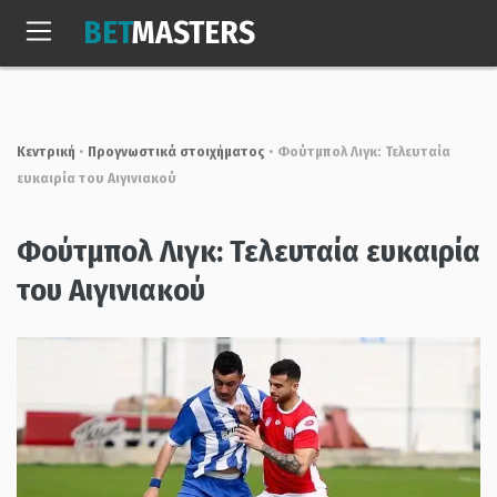
Skip
BET
MASTERS
to
Σαβ, 8 Αυγ. 2026
08:17:12
content
Κεντρική
•
Προγνωστικά στοιχήματος
•
Φούτμπολ Λιγκ: Τελευταία
ευκαιρία του Αιγινιακού
Φούτμπολ Λιγκ: Τελευταία ευκαιρία
του Αιγινιακού