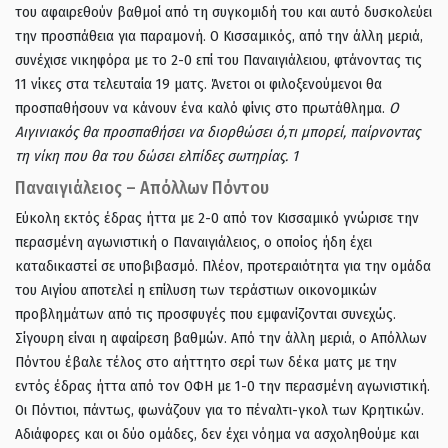
του αφαιρεθούν βαθμοί από τη συγκομιδή του και αυτό δυσκολεύει
την προσπάθεια για παραμονή. Ο Κισσαμικός, από την άλλη μεριά,
συνέχισε νικηφόρα με το 2-0 επί του Παναιγιάλειου, φτάνοντας τις
11 νίκες στα τελευταία 19 ματς. Άνετοι οι φιλοξενούμενοι θα
προσπαθήσουν να κάνουν ένα καλό φίνις στο πρωτάθλημα.
Ο
Αιγινιακός θα προσπαθήσει να διορθώσει ό,τι μπορεί, παίρνοντας
τη νίκη που θα του δώσει ελπίδες σωτηρίας. 1
Παναιγιάλειος – Απόλλων Πόντου
Εύκολη εκτός έδρας ήττα με 2-0 από τον Κισσαμικό γνώρισε την
περασμένη αγωνιστική ο Παναιγιάλειος, ο οποίος ήδη έχει
καταδικαστεί σε υποβιβασμό. Πλέον, προτεραιότητα για την ομάδα
του Αιγίου αποτελεί η επίλυση των τεράστιων οικονομικών
προβλημάτων από τις προσφυγές που εμφανίζονται συνεχώς.
Σίγουρη είναι η αφαίρεση βαθμών. Από την άλλη μεριά, ο Απόλλων
Πόντου έβαλε τέλος στο αήττητο σερί των δέκα ματς με την
εντός έδρας ήττα από τον ΟΦΗ με 1-0 την περασμένη αγωνιστική.
Οι Πόντιοι, πάντως, φωνάζουν για το πέναλτι-γκολ των Κρητικών.
Αδιάφορες και οι δύο ομάδες, δεν έχει νόημα να ασχοληθούμε και