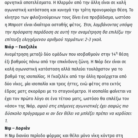
αρνητικά αποτελέσματα. Η Κλερμόν από την άλλη είναι σε καλή
αγωνιστική κατάσταση και κυνηγά την τρίτη προνομιούχο θέση. Το
κίνητρο των φιλοξενούμενων τους δίνει ένα προβάδισμα, ωστόσο
η Μπρεστ είναι ιδιαίτερα ασταθής φέτος.
Έτσι, λαμβάνοντας υπόψη
την πρόσφατη παράδοση σε αυτή την αναμέτρηση θα επιλέξω την
επίτευξη ελεγχόμενου αριθμού τερμάτων: 2-3 γκολ.
Νιόρ – Γκαζελέκ
η
Αναμέτρηση μεταξύ δύο ομάδων που ισοβαθμούν στην 14
θέση
έξι βαθμούς πάνω από την επικίνδυνη ζώνη. Η Νιόρ δεν είναι σε
καλή αγωνιστική κατάσταση αλλά παλεύει τουλάχιστον για το
βαθμό της ισοπαλίας. Η Γκαζελέκ από την άλλη προέρχεται από
δύο νίκες, μία ισοπαλία και τρεις ήττες, ενώ φέτος στα εκτός
έδρας ματς σκοράρει με το σταγονόμετρο. Η ισοπαλία φαίνεται να
έχει τον πρώτο λόγο σε ένα τέτοιο ματς, ωστόσο θα επιλέξω τον
«άσο» της Νιόρ,
αφού στις επόμενες αγωνιστικές έχει σαφώς πιο
δύσκολο πρόγραμμα κι αν δεν θέλει να μπλέξει πρέπει να κερδίσει:
1.
Νιμ – Λοριάν
Η Νιμ διανύει περίοδο φόρμας και θέλει μόνο νίκη κόντρα στη