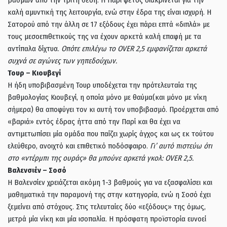
καλή αμυντική της λειτουργία, ενώ στην έδρα της είναι ισχυρή. Η
Σατορού από την άλλη σε 17 εξόδους έχει πάρει επτά «διπλά» με
τους μεσοεπιθετικούς της να έχουν αρκετά καλή επαφή με τα
αντίπαλα δίχτυα.
Οπότε επιλέγω το OVER 2,5 εμφανίζεται αρκετά
συχνά σε αγώνες των γηπεδούχων.
Τουρ – Κιουβεγί
Η ήδη υποβιβασμένη Τουρ υποδέχεται την πρότελευταία της
βαθμολογίας Κιουβεγί, η οποία μόνο με θαύμα(και μόνο με νίκη
σήμερα) θα αποφύγει τον κι αυτή τον υποβιβασμό. Προέρχεται από
«βαριά» εντός έδρας ήττα από την Παρί και θα έχει να
αντιμετωπίσει μία ομάδα που παίζει χωρίς άγχος και ως εκ τούτου
ελεύθερο, ανοιχτό και επιθετικό ποδόσφαιρο.
Γι’ αυτό πιστεύω ότι
στο «ντέρμπι της ουράς» θα μπούνε αρκετά γκολ: OVER 2,5.
Βαλενσιέν – Σοσό
Η Βαλενσίεν χρειάζεται ακόμη 1-3 βαθμούς για να εξασφαλίσει και
μαθηματικά την παραμονή της στην κατηγορία, ενώ η Σοσό έχει
ξεμείνει από στόχους. Στις τελευταίες δύο «εξόδους» της όμως,
μετρά μία νίκη και μία ισοπαλία. Η πρόσφατη προϊστορία ευνοεί