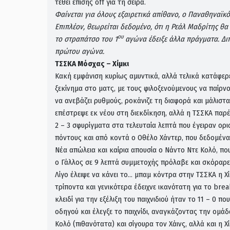
τεθεί επίσης off για τη σειρά.
Φαίνεται για όλους εξαιρετικά απίθανο, ο Παναθηναϊκό
Επιπλέον, θεωρείται δεδομένο, ότι η Ρεάλ Μαδρίτης θα 
ου
το στραπάτσο του 1
αγώνα έδειξε άλλα πράγματα. Διπλ
πρώτου αγώνα.
ΤΣΣΚΑ Μόσχας – Χίμκι
Κακή εμφάνιση κυρίως αμυντικά, αλλά τελικά κατάφερε 
ξεκίνημα στο ματς, με τους φιλοξενούμενους να παίρν
να ανεβάζει ρυθμούς, ροκάνιζε τη διαφορά και μάλιστ
επέστρεψε εκ νέου στη διεκδίκηση, αλλά η ΤΣΣΚΑ παρέμ
2 – 3 σφυρίγματα στα τελευταία λεπτά που έγειραν ορ
πόντους και από κοντά ο Οθέλο Χάντερ, που δεδομένα 
Νέα απώλεια και καίρια απουσία ο Νάντο Ντε Κολό, που 
ο Γάλλος σε 9 λεπτά συμμετοχής πρόλαβε και σκόραρε 
Λίγο έλειψε να κάνει το… μπαμ κόντρα στην ΤΣΣΚΑ η Χί
τρίποντα και γενικότερα έδειχνε ικανότατη για το brea
κλειδί για την εξέλιξη του παιχνιδιού ήταν το 11 – 0 π
οδηγού και έλεγξε το παιχνίδι, αναγκάζοντας την ομάδ
Κολό (πιθανότατα) και σίγουρα τον Χάινς, αλλά και η Χί