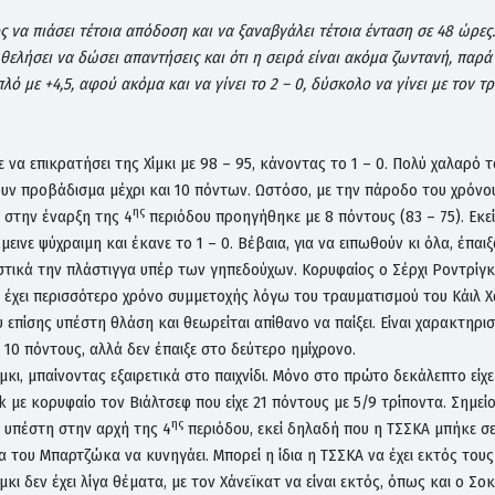
ς να πιάσει τέτοια απόδοση και να ξαναβγάλει τέτοια ένταση σε 48 ώρες.
θελήσει να δώσει απαντήσεις και ότι η σειρά είναι ακόμα ζωντανή, παρά 
ό με +4,5, αφού ακόμα και να γίνει το 2 – 0, δύσκολο να γίνει με τον τ
να επικρατήσει της Χίμκι με 98 – 95, κάνοντας το 1 – 0. Πολύ χαλαρό τ
ουν προβάδισμα μέχρι και 10 πόντων. Ωστόσο, με την πάροδο του χρόνου
ης
α στην έναρξη της 4
περιόδου προηγήθηκε με 8 πόντους (83 – 75). Εκεί 
εινε ψύχραιμη και έκανε το 1 – 0. Βέβαια, για να ειπωθούν κι όλα, έπαι
ιστικά την πλάστιγγα υπέρ των γηπεδούχων. Κορυφαίος ο Σέρχι Ροντρίγκ
έχει περισσότερο χρόνο συμμετοχής λόγω του τραυματισμού του Κάιλ Χά
επίσης υπέστη θλάση και θεωρείται απίθανο να παίξει. Είναι χαρακτηρισ
10 πόντους, αλλά δεν έπαιξε στο δεύτερο ημίχρονο.
μκι, μπαίνοντας εξαιρετικά στο παιχνίδι. Μόνο στο πρώτο δεκάλεπτο είχε
k με κορυφαίο τον Βιάλτσεφ που είχε 21 πόντους με 5/9 τρίποντα. Σημεί
ης
ου υπέστη στην αρχή της 4
περιόδου, εκεί δηλαδή που η ΤΣΣΚΑ μπήκε σ
α του Μπαρτζώκα να κυνηγάει. Μπορεί η ίδια η ΤΣΣΚΑ να έχει εκτός τους
μκι δεν έχει λίγα θέματα, με τον Χάνεϊκατ να είναι εκτός, όπως και ο Σο