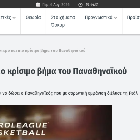
Πεμ, 6 Αυγ. 2026
19:44:32
τικές
Θεωρία
Στοιχήματα
Προγνωστικά
Προϊσ
Όσκαρ
ύτερο και πιο κρίσιμο βήμα του Παναθηναϊκού
πιο κρίσιμο βήμα του Παναθηναϊκού
ι να δώσει ο Παναθηναϊκός που με σαρωτική εμφάνιση διέλυσε τη Ρεάλ