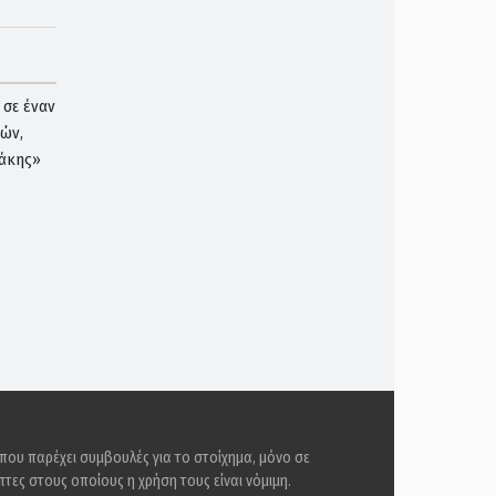
 σε έναν
ρών,
κάκης»
 που παρέχει συμβουλές για το στοίχημα, μόνο σε
τες στους οποίους η χρήση τους είναι νόμιμη.