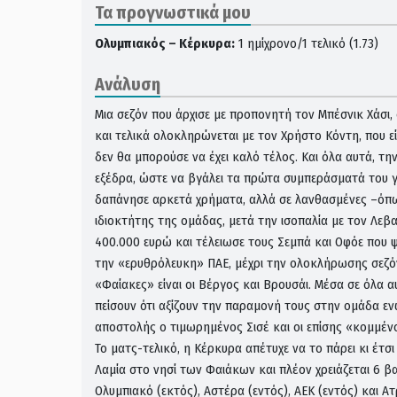
Τα προγνωστικά μου
Ολυμπιακός – Κέρκυρα:
1 ημίχρονο/1 τελικό (1.73)
Ανάλυση
Μια σεζόν που άρχισε με προπονητή τον Μπέσνικ Χάσι,
και τελικά ολοκληρώνεται με τον Χρήστο Κόντη, που ε
δεν θα μπορούσε να έχει καλό τέλος. Και όλα αυτά, τη
εξέδρα, ώστε να βγάλει τα πρώτα συμπεράσματά του γι
δαπάνησε αρκετά χρήματα, αλλά σε λανθασμένες –όπως 
ιδιοκτήτης της ομάδας, μετά την ισοπαλία με τον Λεβ
400.000 ευρώ και τέλειωσε τους Σεμπά και Οφόε που 
την «ερυθρόλευκη» ΠΑΕ, μέχρι την ολοκλήρωσης σεζόν
«Φαίακες» είναι οι Βέργος και Βρουσάι. Μέσα σε όλα α
πείσουν ότι αξίζουν την παραμονή τους στην ομάδα ενώ
αποστολής ο τιμωρημένος Σισέ και οι επίσης «κομμένοι
Το ματς-τελικό, η Κέρκυρα απέτυχε να το πάρει κι έτσι 
Λαμία στο νησί των Φαιάκων και πλέον χρειάζεται 6 βα
Ολυμπιακό (εκτός), Αστέρα (εντός), ΑΕΚ (εντός) και 