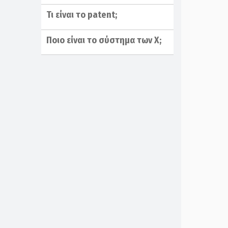
Τι είναι το patent;
Ποιο είναι το σύστημα των Χ;