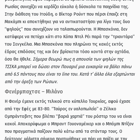
Ρωσίας συνεχίζει να κερδίζει εύκολα ή δύσκολα τα παιχνίδια της.
Στην διάθεση του Ιτούδη, ο Βίκτορ Ρούντ που πέρσι έπαιζε στη
Μακάμπι κι αποκτήθηκε για να αντικαταστήσει για λίγο τους δυο
“ψηλούς” που συνεχίζουν να ταλαιπωρούνται. Η Μπασκόνια, δεν
κατάφερε να πετύχει κάτι στο Κόπα Ντελ Ρέι παρά την “τριαντάρα”
του Σενγκέλια. Μια Μπασκόνια που πληρώνει τις κακές εκτός
έδρας επιδόσεις της και δεν βρίσκεται τόσο κοντά στην οχτάδα,
όσο θα ήθελε.
Σήμερα θεωρώ πως η απουσία των ψηλών της
ΤΣΣΚΑ μπορεί να δώσει στον Πουαριέ μια ευκαιρία να βάλει πάνω
από 6.5 πόντους που είναι το line του. Κατά τ’ άλλα όλα εξαρτώνται
από την όρεξη των Ρώσων.
Φενέρμπαχτσε – Μιλάνο
Η Φενέρ έμεινε εκτός τελικού στο κύπελλο Τουρκίας, αφού έχασε
από την Εφές με 83-80. “Ταύρος εν υαλοπωλείο” ο Ζέλικο
Ομπράντοβιτς που βλέπει “βαριά χαρτιά” του ρόστερ του να είναι
κακοί. Αποκορύφωμα ο Μπραντ Γουοναμέικερ και ο Μπόμπι Ντίξον
που πραγματικά παίζουν πολύ κάτω από τα στάνταρ τους. Ο
δεύτερος μάλιστα σήμερα προτιμήθηκε να πάει να παίξει με την