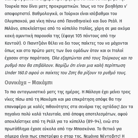
Τουρκία που δίνει ματς προκριματικών. Ίσως να τον βοηθήσει ν’
αποφορτιστεί. Βαθμολογικά, οι Τούρκοι είναι ισόβαθμοι του
Ολυμπιακού, μια νίκη πάνω από Παναθηναϊκό και δυο Ρεάλ. Η
Μιλάνο, αποκλείστηκε από το κύπελλο Ιταλίας, χάρη σε μια ακόμα
κακή αμυντική παρουσία της (έφαγε 105 πόντους από την
Καντού!). Ο Πιανιτζιάνι θέλει να δει τους παίκτες του να μάχονται
όπως και στο πρώτο ματς των δυο ομάδων όταν και οι Ιταλοί
έχασαν στην παράταση.
Όλα εξαρτώνται από τους Τούρκους και το
ρυθμό που θα επιβάλουν. Νομίζω ότι είναι μια καλή περίπτωση
Under 160.0 αφού οι παίκτες του Ζοτς θα ρίξουν το ρυθμό τους.
Ουνικάχα – Μακάμπι
Το πιο ανταγωνιστικό ματς της ημέρας. Η Μάλαγα έχει μείνει τρεις
νίκες πίσω από τη Μακάμπι και μια επικράτηση απόψε θα την
επαναφέρει με καλές πιθανότητες στα σενάρια της οχτάδας! Δεν τα
πηγαίνει πολύ καλά τελευταία, από άποψη αποτελεσμάτων, αφού
αποκλείστηκε από τη Ρεάλ για το κύπελλο (89-94), ενώ στο
πρωτάθλημα έχασε εύκολα από την Μπασκόνια. Το θετικό για
σήμερα είναι πως επιστρέφει ο σταρ της, Νεμάνια Νέντοβιτς! Η