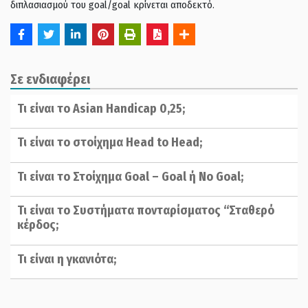
διπλασιασμού του goal/goal κρίνεται αποδεκτό.
Σε ενδιαφέρει
Τι είναι το Asian Handicap 0,25;
Τι είναι το στοίχημα Head to Head;
Τι είναι το Στοίχημα Goal – Goal ή No Goal;
Τι είναι το Συστήματα πονταρίσματος “Σταθερό
κέρδος;
Τι είναι η γκανιότα;