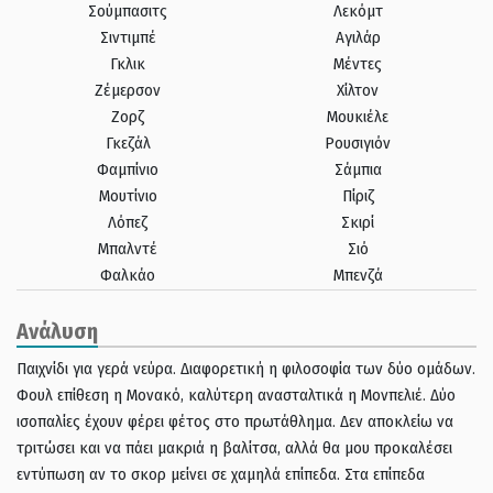
Σούμπασιτς
Λεκόμτ
Σιντιμπέ
Αγιλάρ
Γκλικ
Μέντες
Ζέμερσον
Χίλτον
Ζορζ
Μουκιέλε
Γκεζάλ
Ρουσιγιόν
Φαμπίνιο
Σάμπια
Μουτίνιο
Πίριζ
Λόπεζ
Σκιρί
Μπαλντέ
Σιό
Φαλκάο
Μπενζά
Ανάλυση
Παιχνίδι για γερά νεύρα. Διαφορετική η φιλοσοφία των δύο ομάδων.
Φουλ επίθεση η Μονακό, καλύτερη ανασταλτικά η Μονπελιέ. Δύο
ισοπαλίες έχουν φέρει φέτος στο πρωτάθλημα. Δεν αποκλείω να
τριτώσει και να πάει μακριά η βαλίτσα, αλλά θα μου προκαλέσει
εντύπωση αν το σκορ μείνει σε χαμηλά επίπεδα. Στα επίπεδα