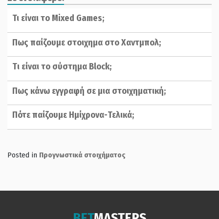
Τι είναι το Mixed Games;
Πως παίζουμε στοιχημα στο Χαντμπολ;
Tι είναι το σύστημα Block;
Πως κάνω εγγραφή σε μια στοιχηματική;
Πότε παίζουμε Ημίχρονα-Τελικά;
Posted in
Προγνωστικά στοιχήματος
BET
MASTERS