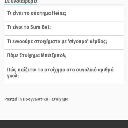
Σε ενδιαφέρει
Tι είναι το σύστημα Ηeinz;
Τι είναι το Sure Bet;
Τι εννοούμε στοιχήματα με ‘σίγουρο’ κέρδος;
Πάμε Στοίχημα Μπέιζμπολ;
Πώς παίζεται το στοίχημα στο συνολικό αριθμό
γκολ;
Posted in
Προγνωστικά - Στοίχημα