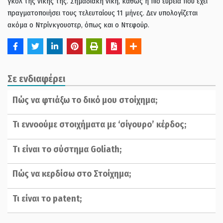
γκολ της νίκης της. Σημαδιακή νίκη, καθώς η πιο ευρεία που έχει
πραγματοποιήσει τους τελευταίους 11 μήνες. Δεν υπολογίζεται
ακόμα ο Ντρίνκγουοτερ, όπως και ο Ντεφούρ.
Σε ενδιαφέρει
Πώς να φτιάξω το δικό μου στοίχημα;
Τι εννοούμε στοιχήματα με ‘σίγουρο’ κέρδος;
Tι είναι το σύστημα Goliath;
Πώς να κερδίσω στο Στοίχημα;
Τι είναι το patent;