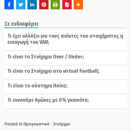
Σε ενδιαφέρει
Τι έχει αλλάξει για τους παίκτες του στοιχήματος η
εισαγωγή του VAR;
Τι είναι το Στοίχημα Over / Under;
Τι είναι το Στοίχημα στο virtual football;
Tι είναι το σύστημα Ηeinz;
Τι εννοούμε Αγώνες με 0% γκανιότα;
Posted in
Προγνωστικά - Στοίχημα