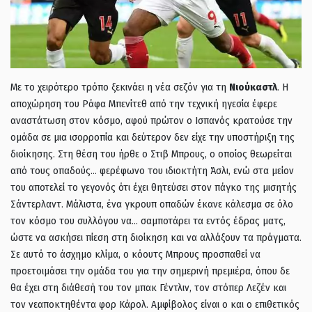
Mε το χειρότερο τρόπο ξεκινάει η νέα σεζόν για τη
Νιούκαστλ
. Η
αποχώρηση του Ράφα Μπενίτεθ από την τεχνική ηγεσία έφερε
αναστάτωση στον κόσμο, αφού πρώτον ο Ισπανός κρατούσε την
ομάδα σε μια ισορροπία και δεύτερον δεν είχε την υποστήριξη της
διοίκησης. Στη θέση του ήρθε ο Στιβ Μπρους, ο οποίος θεωρείται
από τους οπαδούς… φερέφωνο του ιδιοκτήτη Άσλι, ενώ στα μείον
του αποτελεί το γεγονός ότι έχει θητεύσει στον πάγκο της μισητής
Σάντερλαντ. Μάλιστα, ένα γκρουπ οπαδών έκανε κάλεσμα σε όλο
τον κόσμο του συλλόγου να… σαμποτάρει τα εντός έδρας ματς,
ώστε να ασκήσει πίεση στη διοίκηση και να αλλάξουν τα πράγματα.
Σε αυτό το άσχημο κλίμα, ο κόουτς Μπρους προσπαθεί να
προετοιμάσει την ομάδα του για την σημερινή πρεμιέρα, όπου δε
θα έχει στη διάθεσή του τον μπακ Γέντλιν, τον στόπερ Λεζέν και
τον νεαποκτηθέντα φορ Κάρολ. Αμφίβολος είναι ο και ο επιθετικός