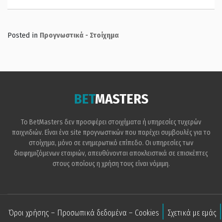
Posted in
Προγνωστικά - Στοίχημα
BET
MASTERS
Το BetMasters δεν προσφέρει στοιχήματα ή υπηρεσίες τυχερών
παιχνιδιών. Είναι ένα site προγνωστικών που παρέχει συμβουλές για το
στοίχημα, μόνο σε ενημερωτικό επίπεδο. Οι υπηρεσίες των
διαφημιζόμενων εταιριών, απευθύνονται αποκλειστικά σε επισκέπτες
στους οποίους η χρήση τους είναι νόμιμη.
Όροι χρήσης – Προσωπικά δεδομένα – Cookies
Σχετικά με εμάς