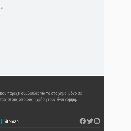
αι
η
 που παρέχει συμβουλές για το στοίχημα, μόνο σε
τες στους οποίους η χρήση τους είναι νόμιμη.
Sitemap