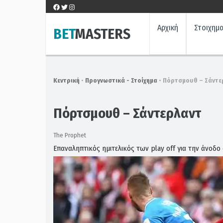
Skip
to
content
Αρχική
Στοιχημα
BET
MASTERS
Κεντρική
•
Προγνωστικά - Στοίχημα
•
Πόρτσμουθ – Σάντε
Πόρτσμουθ – Σάντερλαντ
The Prophet
Επαναληπτικός ημιτελικός των play off για την άνοδο 