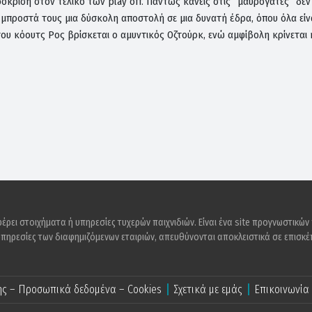
όκριση στον τελικό των play off. Παντώς κανείς στις “μαυρόγατες” δεν
 μπροστά τους μια δύσκολη αποστολή σε μια δυνατή έδρα, όπου όλα είν
του κόουτς Ρος βρίσκεται ο αμυντικός Οζτούρκ, ενώ αμφίβολη κρίνεται 
ρει στοιχήματα ή υπηρεσίες τυχερών παιχνιδιών. Είναι ένα site προγνωστικών
υπηρεσίες των διαφημιζόμενων εταιριών, απευθύνονται αποκλειστικά σε επισκέπ
ης – Προσωπικά δεδομένα – Cookies
Σχετικά με εμάς
Επικοινωνία