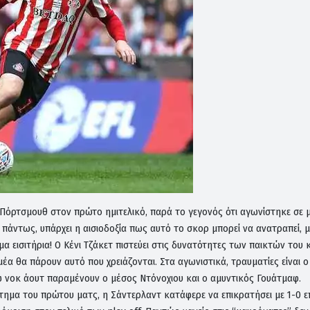
 Πόρτσμουθ στον πρώτο ημιτελικό, παρά το γεγονός ότι αγωνίστηκε σε 
 πάντως, υπάρχει η αισιοδοξία πως αυτό το σκορ μπορεί να ανατραπεί, μ
 εισιτήρια! Ο Κένι Τζάκετ πιστεύει στις δυνατότητες των παικτών του κ
α θα πάρουν αυτό που χρειάζονται. Στα αγωνιστικά, τραυματίες είναι 
νώ νοκ άουτ παραμένουν ο μέσος Ντόνοχιου και ο αμυντικός Γουάτμαφ.
άστημα του πρώτου ματς, η Σάντερλαντ κατάφερε να επικρατήσει με 1-0 ε