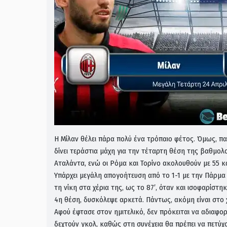
Η Μίλαν θέλει πάρα πολύ ένα τρόπαιο φέτος. Όμως, 
δίνει τεράστια μάχη για την τέταρτη θέση της βαθμολο
Αταλάντα, ενώ οι Ρόμα και Τορίνο ακολουθούν με 55 κα
Υπάρχει μεγάλη απογοήτευση από το 1-1 με την Πάρμα
τη νίκη στα χέρια της, ως το 87′, όταν και ισοφαρίστη
4η θέση, δυσκόλεψε αρκετά. Πάντως, ακόμη είναι στο χ
Αφού έφτασε στον ημιτελικό, δεν πρόκειται να αδιαφο
δεχτούν γκολ, καθώς στη συνέχεια θα πρέπει να πετύχου