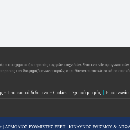
ρει στοιχήματα ή υπηρεσίες τυχερών παιχνιδιών. Είναι ένα site προγνωστικών
υπηρεσίες των διαφημιζόμενων εταιριών, απευθύνονται αποκλειστικά σε επισκέπ
ης – Προσωπικά δεδομένα – Cookies
Σχετικά με εμάς
Επικοινωνία