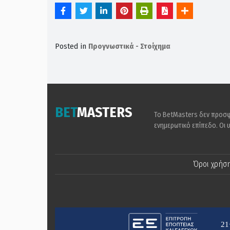
Posted in
Προγνωστικά - Στοίχημα
BET
MASTERS
Το BetMasters δεν προσφέ
ενημερωτικό επίπεδο. Οι 
Όροι χρήσ