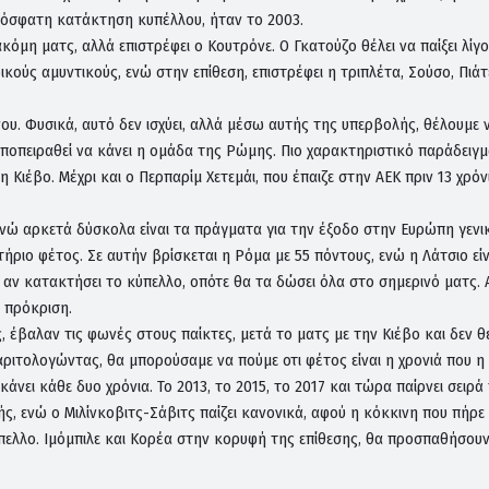
πρόσφατη κατάκτηση κυπέλλου, ήταν το 2003.
κόμη ματς, αλλά επιστρέφει ο Κουτρόνε. Ο Γκατούζο θέλει να παίξει λίγο
ικούς αμυντικούς, ενώ στην επίθεση, επιστρέφει η τριπλέτα, Σούσο, Πιάτ
νου. Φυσικά, αυτό δεν ισχύει, αλλά μέσω αυτής της υπερβολής, θέλουμε 
αποπειραθεί να κάνει η ομάδα της Ρώμης. Πιο χαρακτηριστικό παράδειγμ
Κιέβο. Μέχρι και ο Περπαρίμ Χετεμάι, που έπαιζε στην ΑΕΚ πριν 13 χρόν
ενώ αρκετά δύσκολα είναι τα πράγματα για την έξοδο στην Ευρώπη γενι
ιτήριο φέτος. Σε αυτήν βρίσκεται η Ρόμα με 55 πόντους, ενώ η Λάτσιο είν
ο, αν κατακτήσει το κύπελλο, οπότε θα τα δώσει όλα στο σημερινό ματς. 
ν πρόκριση.
ς, έβαλαν τις φωνές στους παίκτες, μετά το ματς με την Κιέβο και δεν 
ριτολογώντας, θα μπορούσαμε να πούμε οτι φέτος είναι η χρονιά που η
κάνει κάθε δυο χρόνια. Το 2013, το 2015, το 2017 και τώρα παίρνει σειρά 
ής, ενώ ο Μιλίνκοβιτς-Σάβιτς παίζει κανονικά, αφού η κόκκινη που πήρε
κύπελλο. Ιμόμπιλε και Κορέα στην κορυφή της επίθεσης, θα προσπαθήσουν