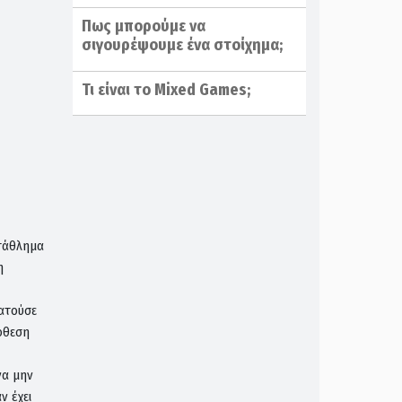
Πως μπορούμε να
σιγουρέψουμε ένα στοίχημα;
Τι είναι το Mixed Games;
ωτάθλημα
η
ρατούσε
πόθεση
να μην
ν έχει