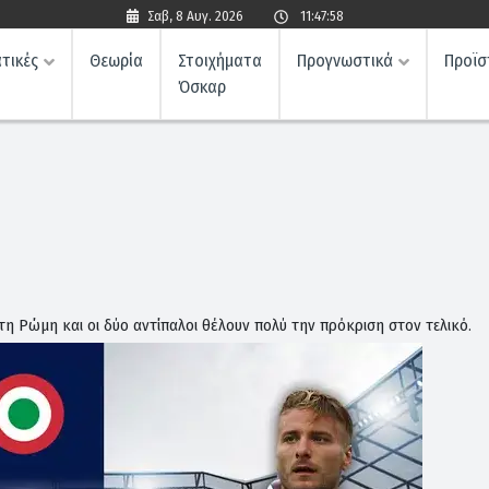
Σαβ, 8 Αυγ. 2026
11:47:59
τικές
Θεωρία
Στοιχήματα
Προγνωστικά
Προϊσ
Όσκαρ
η Ρώμη και οι δύο αντίπαλοι θέλουν πολύ την πρόκριση στον τελικό.