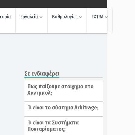
τορία
Εργαλεία
Βαθμολογίες
EXTRA
Σε ενδιαφέρει
Πως παίζουμε στοιχημα στο
Χαντμπολ;
Τι είναι το σύστημα Arbitrage;
Τι είναι τα Συστήματα
Πονταρίσματος;