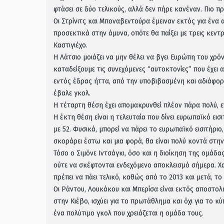
φτάσει σε δύο τελικούς, αλλά δεν πήρε κανέναν. Πιο 
Οι Στρίνιτς και Μποναβεντούρα έμειναν εκτός για ένα α
προσεκτικά στην άμυνα, οπότε θα παίξει με τρεις κεντρ
Καστιγιέχο.
Η Λάτσιο μοιάζει να μην θέλει να βγει Ευρώπη του χρό
καταδείξουμε τις συνεχόμενες “αυτοκτονίες” που έχει 
εντός έδρας ήττα, από την υποβιβασμένη και αδιάφορη 
έβαλε γκολ.
Η τέταρτη θέση έχει απομακρυνθεί πλέον πάρα πολύ, 
Η έκτη θέση είναι η τελευταία που δίνει ευρωπαϊκό εισ
με 52. Φυσικά, μπορεί να πάρει το ευρωπαϊκό εισιτήρι
σκοράρει έστω και μια φορά, θα είναι πολύ κοντά στη
Τόσο ο Σιμόνε Ιντσάγκι, όσο και η διοίκηση της ομάδα
ούτε να σκέφτονται ενδεχόμενο αποκλεισμό σήμερα. Χα
πρέπει να πάει τελικό, καθώς από το 2013 και μετά, το 
Οι Ράντου, Λουκάκου και Μπερίσα είναι εκτός αποστολ
στην Κιέβο, ισχύει για το πρωτάθλημα και όχι για το 
ένα πολύτιμο γκολ που χρειάζεται η ομάδα τους.