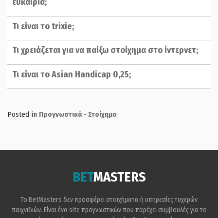
ευκαιρία;
Τι είναι το trixie;
Τι χρειάζεται για να παίξω στοίχημα στο ίντερνετ;
Τι είναι το Asian Handicap 0,25;
Posted in
Προγνωστικά - Στοίχημα
BET
MASTERS
Το BetMasters δεν προσφέρει στοιχήματα ή υπηρεσίες τυχερών
παιχνιδιών. Είναι ένα site προγνωστικών που παρέχει συμβουλές για το