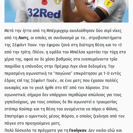
Μετά την ήττα από τη Μπέρμιγχαμ ακολούθησαν δύο σερί νίκες
από τη
Λιντς
, οι οποίες σε συνδυασμό με τα… στραβοπατήματα
της Σέφιλντ Γιουν. την έφεραν ξανά στη δεύτερη θέση και το +3
από την τρίτη. Πλέον, η ομάδα του Μπιέλσα κρατάει την τύχη στα
χέρια της, αφού αν δε χάσει βαθμούς στα εναπομείναντα τρία
παιχνίδια η επάνοδος στην Πρέμιερ Λιγκ είναι δεδομένη. Την
περασμένη αγωνιστική τα “παγώνια” επικράτησαν με 1-0 εντός
έδρας επί της Σέφιλντ Γουέν., σε ένα ματς που έχασαν πολλές
ευκαιρίες και το γκολ ήρθε στο 65′ από τον Χάρισον. Στα
αγωνιστικά, σήμερα δεν υπάρχουν περιθώρια απώλειας για τους
γηπεδούχους, για τους οποίους δε θα αγωνιστεί ο τραυματίας
στόπερ Κούπερ και τη θέση του αναμένεται να πάρει ο Φίλιπς.
Επιστρέφει ο αμυντικός μέσος Φόρσο, ο οποίος ξεκίνησε από τον
πάγκο στο προηγούμενο ματς.
Πολύ δύσκολα τα πράγματα για τη
Γουίγκαν
. Δεν νικάει εδώ και