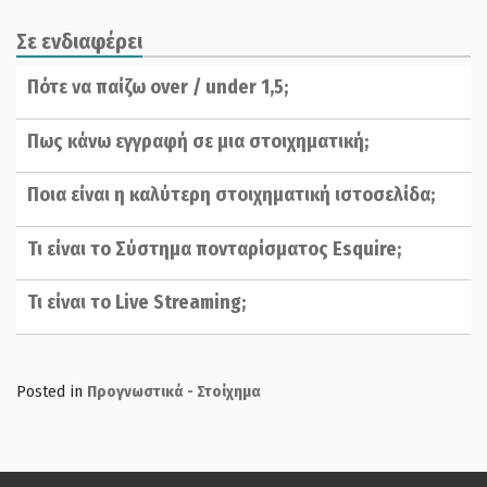
Σε ενδιαφέρει
Πότε να παίζω over / under 1,5;
Πως κάνω εγγραφή σε μια στοιχηματική;
Ποια είναι η καλύτερη στοιχηματική ιστοσελίδα;
Τι είναι το Σύστημα πονταρίσματος Esquire;
Τι είναι το Live Streaming;
Posted in
Προγνωστικά - Στοίχημα