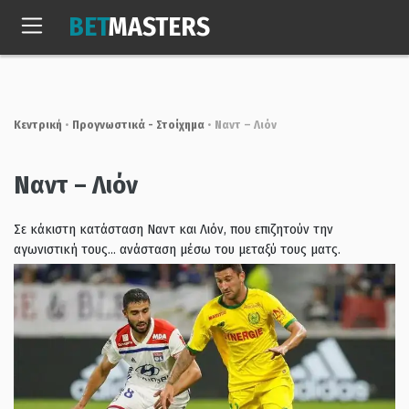
Skip
BET
MASTERS
to
Παρ, 7 Αυγ. 2026
04:46:29
content
Κεντρική
•
Προγνωστικά - Στοίχημα
•
Ναντ – Λιόν
Ναντ – Λιόν
Σε κάκιστη κατάσταση Ναντ και Λιόν, που επιζητούν την
αγωνιστική τους... ανάσταση μέσω του μεταξύ τους ματς.