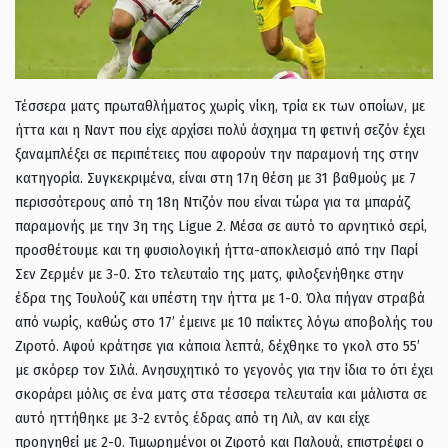
Τέσσερα ματς πρωταθλήματος χωρίς νίκη, τρία εκ των οποίων, με
ήττα και η Ναντ που είχε αρχίσει πολύ άσχημα τη φετινή σεζόν έχει
ξαναμπλέξει σε περιπέτειες που αφορούν την παραμονή της στην
κατηγορία. Συγκεκριμένα, είναι στη 17η θέση με 31 βαθμούς με 7
περισσότερους από τη 18η Ντιζόν που είναι τώρα για τα μπαράζ
παραμονής με την 3η της Ligue 2. Μέσα σε αυτό το αρνητικό σερί,
προσθέτουμε και τη φυσιολογική ήττα-αποκλεισμό από την Παρί
Σεν Ζερμέν με 3-0. Στο τελευταίο της ματς, φιλοξενήθηκε στην
έδρα της Τουλούζ και υπέστη την ήττα με 1-0. Όλα πήγαν στραβά
από νωρίς, καθώς στο 17’ έμεινε με 10 παίκτες λόγω αποβολής του
Ζιροτό. Αφού κράτησε για κάποια λεπτά, δέχθηκε το γκολ στο 55’
με σκόρερ τον Σιλά. Ανησυχητικό το γεγονός για την ίδια το ότι έχει
σκοράρει μόλις σε ένα ματς στα τέσσερα τελευταία και μάλιστα σε
αυτό ηττήθηκε με 3-2 εντός έδρας από τη Λιλ, αν και είχε
προηγηθεί με 2-0. Τιμωρημένοι οι Ζιροτό και Παλουά, επιστρέφει ο