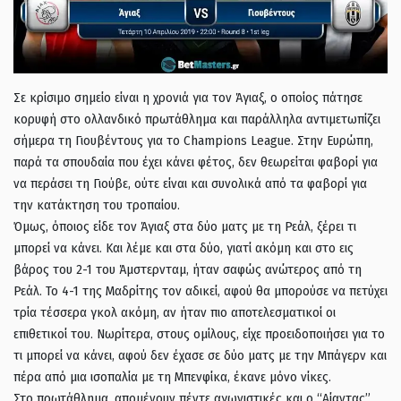
Σε κρίσιμο σημείο είναι η χρονιά για τον Άγιαξ, ο οποίος πάτησε
κορυφή στο ολλανδικό πρωτάθλημα και παράλληλα αντιμετωπίζει
σήμερα τη Γιουβέντους για το Champions League. Στην Ευρώπη,
παρά τα σπουδαία που έχει κάνει φέτος, δεν θεωρείται φαβορί για
να περάσει τη Γιούβε, ούτε είναι και συνολικά από τα φαβορί για
την κατάκτηση του τροπαίου.
Όμως, όποιος είδε τον Άγιαξ στα δύο ματς με τη Ρεάλ, ξέρει τι
μπορεί να κάνει. Και λέμε και στα δύο, γιατί ακόμη και στο εις
βάρος του 2-1 του Άμστερνταμ, ήταν σαφώς ανώτερος από τη
Ρεάλ. Το 4-1 της Μαδρίτης τον αδικεί, αφού θα μπορούσε να πετύχει
τρία τέσσερα γκολ ακόμη, αν ήταν πιο αποτελεσματικοί οι
επιθετικοί του. Νωρίτερα, στους ομίλους, είχε προειδοποιήσει για το
τι μπορεί να κάνει, αφού δεν έχασε σε δύο ματς με την Μπάγερν και
πέρα από μια ισοπαλία με τη Μπενφίκα, έκανε μόνο νίκες.
Στο πρωτάθλημα, απομένουν πέντε αγωνιστικές και ο “Αίαντας”