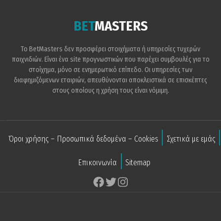
BET
MASTERS
Το BetMasters δεν προσφέρει στοιχήματα ή υπηρεσίες τυχερών
παιχνιδιών. Είναι ένα site προγνωστικών που παρέχει συμβουλές για το
στοίχημα, μόνο σε ενημερωτικό επίπεδο. Οι υπηρεσίες των
διαφημιζόμενων εταιριών, απευθύνονται αποκλειστικά σε επισκέπτες
στους οποίους η χρήση τους είναι νόμιμη.
Όροι χρήσης – Προσωπικά δεδομένα – Cookies
Σχετικά με εμάς
Επικοινωνία
Sitemap