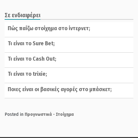
Σε ενδιαφέρει
Πώς παίζω στοίχημα στο ίντερνετ;
Τι είναι το Sure Bet;
Τι είναι το Cash Out;
Τι είναι το trixie;
Ποιες είναι οι βασικές αγορές στο μπάσκετ;
Posted in
Προγνωστικά - Στοίχημα