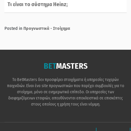
Tι είναι το σύστημα Ηeinz;
Posted in
Προγνωστικά - Στοίχημα
BET
MASTERS
Το BetMasters δεν προσφέρει στοιχήματα ή υπηρεσίες τυχερών
παιχνιδιών. Είναι ένα site προγνωστικών που παρέχει συμβουλές για το
στοίχημα, μόνο σε ενημερωτικό επίπεδο. Οι υπηρεσίες των
διαφημιζόμενων εταιριών, απευθύνονται αποκλειστικά σε επισκέπτες
στους οποίους η χρήση τους είναι νόμιμη.