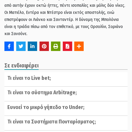
από αυτήν έχουν οκτώ ήττες, πέντε ισοπαλίες και μόλις δύο νίκες.
Οι Ματιέλο, Εντέρα και Ντέστρο είναι εκτός αποστολής, ενώ
επιστρέφουν οι Λιάνκο και Σανταντέρ. Η δύναμη της Μπολόνια
είναι η τριάδα πίσω από τον επιθετικό, με τους Ορσολίνι, Σοριάνο
και Σανσόνε.
Σε ενδιαφέρει
Τι είναι το Live bet;
Τι είναι το σύστημα Arbitrage;
Ευνοεί το μικρό γήπεδο το Under;
Τι είναι τα Συστήματα Πονταρίσματος;