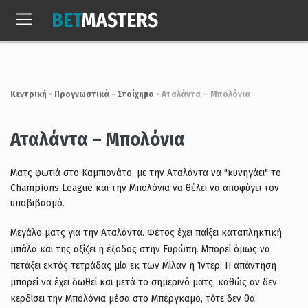
Skip
BET
MASTERS
to
Κυρ, 9 Αυγ. 2026
07:59:17
content
Κεντρική
•
Προγνωστικά - Στοίχημα
•
Αταλάντα – Μπολόνια
Αταλάντα – Μπολόνια
Ματς φωτιά στο Καμπιονάτο, με την Αταλάντα να "κυνηγάει" το
Champions League και την Μπολόνια να θέλει να αποφύγει τον
υποβιβασμό.
Μεγάλο ματς για την Αταλάντα. Φέτος έχει παίξει καταπληκτική
μπάλα και της αξίζει η έξοδος στην Ευρώπη. Μπορεί όμως να
πετάξει εκτός τετράδας μία εκ των Μίλαν ή Ίντερ; Η απάντηση
μπορεί να έχει δωθεί και μετά το σημερινό ματς, καθώς αν δεν
κερδίσει την Μπολόνια μέσα στο Μπέργκαμο, τότε δεν θα