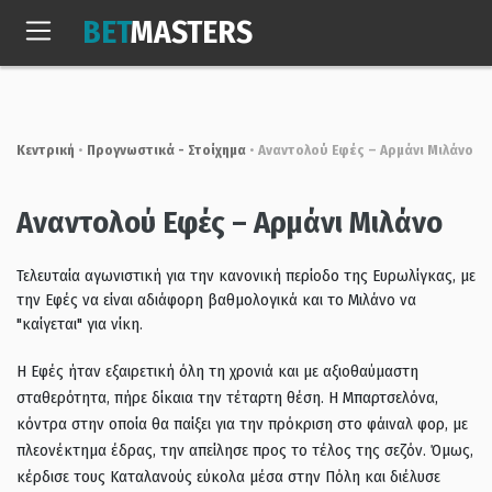
Skip
BET
MASTERS
to
Σαβ, 8 Αυγ. 2026
18:05:17
content
Κεντρική
•
Προγνωστικά - Στοίχημα
•
Αναντολού Εφές – Αρμάνι Μιλάνο
Αναντολού Εφές – Αρμάνι Μιλάνο
Τελευταία αγωνιστική για την κανονική περίοδο της Ευρωλίγκας, με
την Εφές να είναι αδιάφορη βαθμολογικά και το Μιλάνο να
"καίγεται" για νίκη.
Η Εφές ήταν εξαιρετική όλη τη χρονιά και με αξιοθαύμαστη
σταθερότητα, πήρε δίκαια την τέταρτη θέση. Η Μπαρτσελόνα,
κόντρα στην οποία θα παίξει για την πρόκριση στο φάιναλ φορ, με
πλεονέκτημα έδρας, την απείλησε προς το τέλος της σεζόν. Όμως,
κέρδισε τους Καταλανούς εύκολα μέσα στην Πόλη και διέλυσε