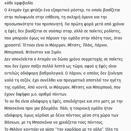
κάθε αμφιβολία.
Ο Αταμάν έχει φτιάξει ένα εξαιρετικό ρόστερ, το οποίο βασίζεται
στην πολυφωνία στην επίθεση, τη σκληρή άμυνα και την
προσωπικότητα του προπονητή. Για πρώτη φορά μετά από χρόνια
η Εφές δεν βασίζεται σε σούπερ σταρ, αλλά σε παίκτες ρολίστες,
που μπορούν όμως να πάρουν την ομάδα στην πλάτη τους, όταν
χρειαστεί. Τέτοιοι είναι οι Μόερμαν, Μίτσιτς, Πλάις, Λάρκιν,
Μπομπουά, Ντάνστον και Σιμόν.
Δεν αποκλείεται ο Αταμάν να δώσει χρόνο συμμετοχής σε παίκτες
που δεν έχουν παίξει πολλά λεπτά ως τώρα, αφού η Εφές είναι
εντελώς αδιάφορη βαθμολογικά. Ο Λάρκιν, ο οποίος δεν ξεκίνησε
καλά τη σεζόν, έχει συνέλθει και πραγματικά αποτελεί τον ηγέτη
της ομάδας. Από κοντά, οι Μόερμαν, Μίτσιτς και Μπομπουά, που
έχουν διψήφιο μ.ο. αριθμό πόντων.
Το αν θα είναι αδιάφορη η Εφές, αποδείχτηκε και στο ματς με την
Μπασκόνια πριν μια βδομάδα. Πάλι, η τουρκική ομάδα ήταν
αδιάφορη, όμως κέρδισε με δέκα πόντους μέσα στη χώρα των
Βάσκων, με τη Μπασκόνια να χρειάζεται τους πόντους.
Το Μιλάνο κοντεύει να χύσει “την καρδάρα με το γάλα”. Όλη τη