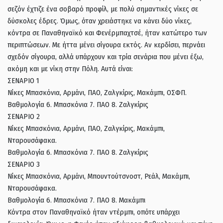
σεζόν έχτιζε ένα σοβαρό προφίλ, με πολύ σημαντικές νίκες σε
δύσκολες έδρες. Όμως, όταν χρειάστηκε να κάνει δύο νίκες,
κόντρα σε Παναθηναϊκό και Φενέρμπαχτσέ, ήταν κατώτερο των
περιπτώσεων. Με ήττα μένει σίγουρα εκτός. Αν κερδίσει, περνάει
σχεδόν σίγουρα, αλλά υπάρχουν και τρία σενάρια που μένει έξω,
ακόμη και με νίκη στην Πόλη. Αυτά είναι:
ΣΕΝΑΡΙΟ 1
Νίκες Μπασκόνια, Αρμάνι, ΠΑΟ, Ζαλγκίρις, Μακάμπι, ΟΣΦΠ.
Βαθμολογία 6. Μπασκόνια 7. ΠΑΟ 8. Ζαλγκίρις
ΣΕΝΑΡΙΟ 2
Νίκες Μπασκόνια, Αρμάνι, ΠΑΟ, Ζαλγκίρις, Μακάμπι,
Νταρουσάφακα.
Βαθμολογία 6. Μπασκόνια 7. ΠΑΟ 8. Ζαλγκίρις
ΣΕΝΑΡΙΟ 3
Νίκες Μπασκόνια, Αρμάνι, Μπουντούτσνοστ, Ρεάλ, Μακάμπι,
Νταρουσάφακα.
Βαθμολογία 6. Μπασκόνια 7. ΠΑΟ 8. Μακάμπι
Κόντρα στον Παναθηναϊκό ήταν ντέρμπι, οπότε υπάρχει