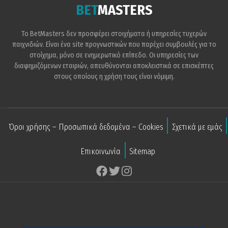
BET
MASTERS
Το BetMasters δεν προσφέρει στοιχήματα ή υπηρεσίες τυχερών
παιχνιδιών. Είναι ένα site προγνωστικών που παρέχει συμβουλές για το
στοίχημα, μόνο σε ενημερωτικό επίπεδο. Οι υπηρεσίες των
διαφημιζόμενων εταιριών, απευθύνονται αποκλειστικά σε επισκέπτες
στους οποίους η χρήση τους είναι νόμιμη.
Όροι χρήσης – Προσωπικά δεδομένα – Cookies
Σχετικά με εμάς
Επικοινωνία
Sitemap