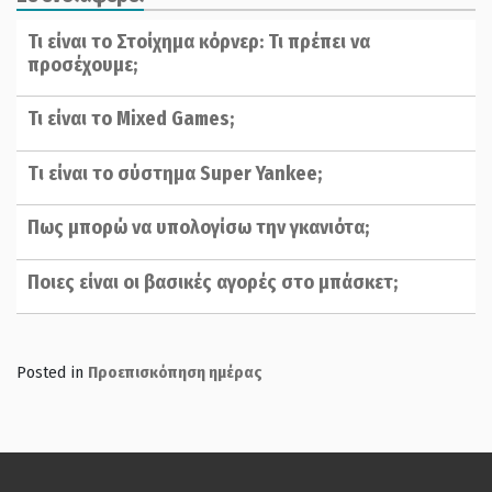
Τι είναι το Στοίχημα κόρνερ: Τι πρέπει να
προσέχουμε;
Τι είναι το Mixed Games;
Tι είναι το σύστημα Super Yankee;
Πως μπορώ να υπολογίσω την γκανιότα;
Ποιες είναι οι βασικές αγορές στο μπάσκετ;
Posted in
Προεπισκόπηση ημέρας