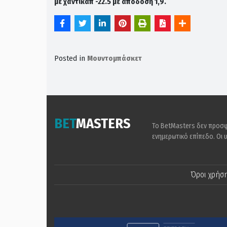
με χάντικαπ -22.5 με απόδοση 1,9.
Posted in
Μουντομπάσκετ
BET
MASTERS
Το BetMasters δεν προσφέ
ενημερωτικό επίπεδο. Οι 
Όροι χρήσ