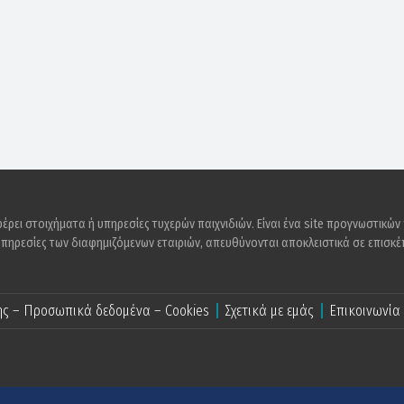
ρει στοιχήματα ή υπηρεσίες τυχερών παιχνιδιών. Είναι ένα site προγνωστικών
υπηρεσίες των διαφημιζόμενων εταιριών, απευθύνονται αποκλειστικά σε επισκέπ
ης – Προσωπικά δεδομένα – Cookies
Σχετικά με εμάς
Επικοινωνία