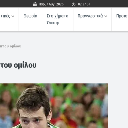
Παρ, 7 Αυγ. 2026
02:37:05
τικές
Θεωρία
Στοιχήματα
Προγνωστικά
Προϊσ
Όσκαρ
επτου ομίλου
πτου ομίλου