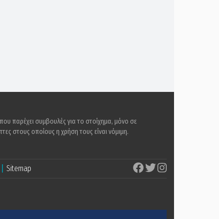
 που παρέχει συμβουλές για το στοίχημα, μόνο σε
τες στους οποίους η χρήση τους είναι νόμιμη.
Sitemap