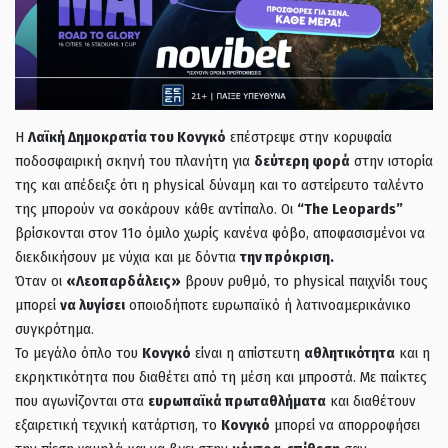
Η
Λαϊκή Δημοκρατία του Κονγκό
επέστρεψε στην κορυφαία
ποδοσφαιρική σκηνή του πλανήτη για
δεύτερη φορά
στην ιστορία
της και απέδειξε ότι η physical δύναμη και το αστείρευτο ταλέντο
της μπορούν να σοκάρουν κάθε αντίπαλο. Οι
“The Leopards”
βρίσκονται στον 11ο όμιλο χωρίς κανένα φόβο, αποφασισμένοι να
διεκδικήσουν με νύχια και με δόντια
την πρόκριση.
Όταν οι
«Λεοπαρδάλεις»
βρουν ρυθμό, το physical παιχνίδι τους
μπορεί
να λυγίσει
οποιοδήποτε ευρωπαϊκό ή λατινοαμερικάνικο
συγκρότημα.
Το μεγάλο όπλο του
Κονγκό
είναι η απίστευτη
αθλητικότητα
και η
εκρηκτικότητα που διαθέτει από τη μέση και μπροστά. Με παίκτες
που αγωνίζονται στα
ευρωπαϊκά πρωταθλήματα
και διαθέτουν
εξαιρετική τεχνική κατάρτιση, το
Κονγκό
μπορεί να απορροφήσει