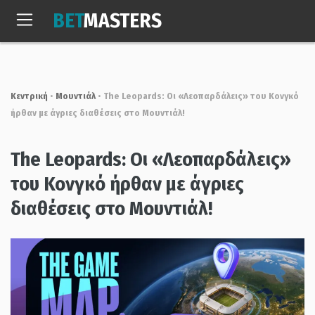
Skip
BET
MASTERS
to
Κυρ, 9 Αυγ. 2026
07:34:01
content
Κεντρική
•
Μουντιάλ
•
The Leopards: Οι «Λεοπαρδάλεις» του Κονγκό
ήρθαν με άγριες διαθέσεις στο Μουντιάλ!
The Leopards: Οι «Λεοπαρδάλεις»
του Κονγκό ήρθαν με άγριες
διαθέσεις στο Μουντιάλ!