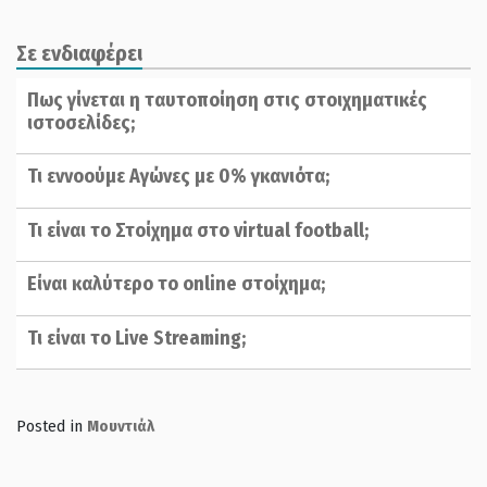
Σε ενδιαφέρει
Πως γίνεται η ταυτοποίηση στις στοιχηματικές
ιστοσελίδες;
Τι εννοούμε Αγώνες με 0% γκανιότα;
Τι είναι το Στοίχημα στο virtual football;
Είναι καλύτερο το online στοίχημα;
Τι είναι το Live Streaming;
Posted in
Μουντιάλ