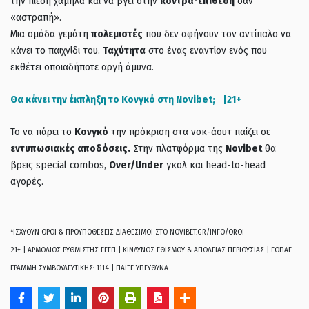
την πίεση χαμηλά και να βγει στην
κόντρα-επίθεση
σαν
«αστραπή».
Μια ομάδα γεμάτη
πολεμιστές
που δεν αφήνουν τον αντίπαλο να
κάνει το παιχνίδι του.
Ταχύτητα
στο ένας εναντίον ενός που
εκθέτει οποιαδήποτε αργή άμυνα.
Θα κάνει την έκπληξη το Κονγκό στη Novibet; |21+
Το να πάρει το
Κονγκό
την πρόκριση στα νοκ-άουτ παίζει σε
εντυπωσιακές αποδόσεις.
Στην πλατφόρμα της
Novibet
θα
βρεις special combos,
Over/Under
γκολ και head-to-head
αγορές.
*ΙΣΧΥΟΥΝ ΟΡΟΙ & ΠΡΟΫΠΟΘΕΣΕΙΣ ΔΙΑΘΕΣΙΜΟΙ ΣΤΟ NOVIBET.GR/INFO/OROI
21+ | ΑΡΜΟΔΙΟΣ ΡΥΘΜΙΣΤΗΣ ΕΕΕΠ | ΚΙΝΔΥΝΟΣ ΕΘΙΣΜΟΥ & ΑΠΩΛΕΙΑΣ ΠΕΡΙΟΥΣΙΑΣ | ΕΟΠΑΕ –
ΓΡΑΜΜΗ ΣΥΜΒΟΥΛΕΥΤΙΚΗΣ: 1114 | ΠΑΙΞΕ ΥΠΕΥΘΥΝΑ.